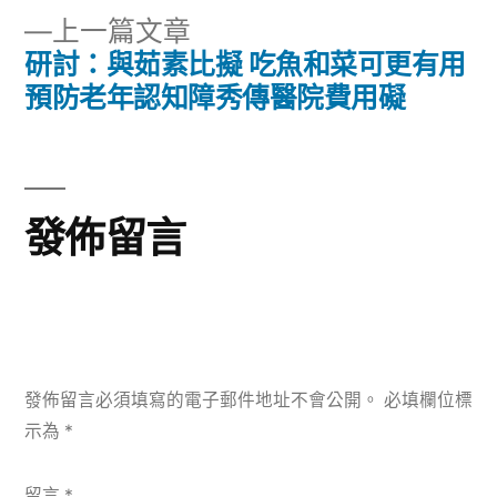
章
文
下
上一篇文章
章:
導
一
研討：與茹素比擬 吃魚和菜可更有用
篇
預防老年認知障秀傳醫院費用礙
覽
文
章:
發佈留言
發佈留言必須填寫的電子郵件地址不會公開。
必填欄位標
示為
*
留言
*