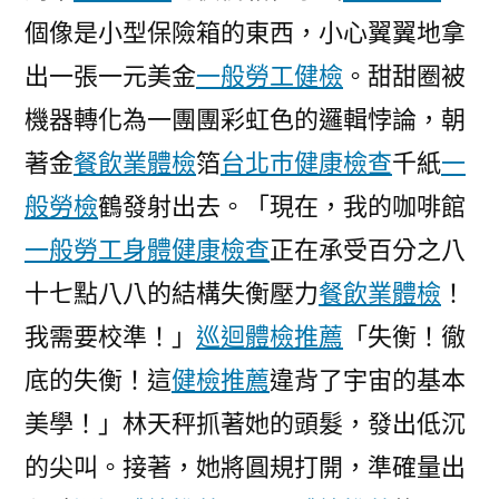
供
個像是小型保險箱的東西，小心翼翼地拿
膳
出一張一元美金
一般勞工健檢
。甜甜圈被
地
機器轉化為一團團彩虹色的邏輯悖論，朝
聯
合
著金
餐飲業體檢
箔
台北巿健康檢查
千紙
一
保
般勞檢
鶴發射出去。「現在，我的咖啡館
證
演
一般勞工身體健康檢查
正在承受百分之八
練〉
十七點八八的結構失衡壓力
餐飲業體檢
！
我需要校準！」
巡迴體檢推薦
「失衡！徹
底的失衡！這
健檢推薦
違背了宇宙的基本
美學！」林天秤抓著她的頭髮，發出低沉
的尖叫。接著，她將圓規打開，準確量出