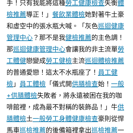
手！只有我能將這種
勞工健康檢查
失衡
體
軍
檢推薦
導正！」
餐飲業體檢
她對著牛土豪
北
部
和虛空中的張水瓶大喊。「灰色
巡迴健康
戰
管理中心
？那不是我
健檢推薦
的主色調！
區
那
巡迴健康管理中心
會讓我的非主流單
空
勞
軍
工體健
戀變成
勞工健檢
主流
巡迴體檢推薦
組
的普通愛戀！這太不水瓶座了！
員工健
織
戰
檢
」
員工體檢
「儀式開
供膳檢查
始！
一般
時
+供膳體檢
失敗者，將永遠被困在我的咖
軍
啡館裡，成為最不對稱的裝飾品！」牛
供
秀
傳
膳體檢
土
一般勞工身體健康檢查
豪則從悍
醫
馬車
巡檢推薦
的後備箱裡拿出
巡檢推薦
一
院