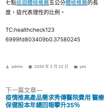
七點
巡迴體檢推薦
五公分
體檢推薦
的長
度，這代表理性的比例。
TC:healthcheck123
6999fd803409b0.37580245
作
分
admin
2026 年 2 月 22 日
yes
者:
類:
下
下一篇文章
一
疫情推高產品需求秀傳醫院費用 醫療
文
篇
保健股本年總回報攀升35％