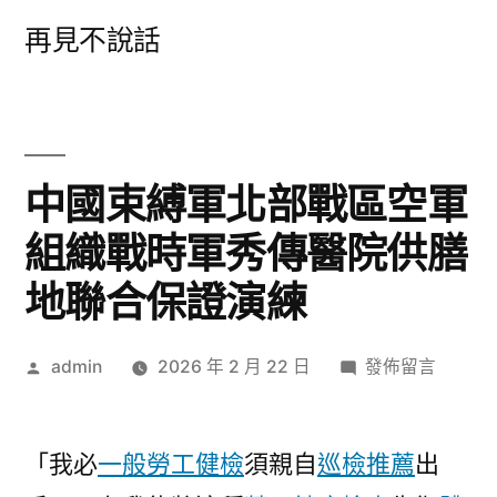
跳
再見不說話
至
主
要
內
中國束縛軍北部戰區空軍
容
組織戰時軍秀傳醫院供膳
地聯合保證演練
作
在
admin
2026 年 2 月 22 日
發佈留言
者:
〈中
國
束
「我必
一般勞工健檢
須親自
巡檢推薦
出
縛