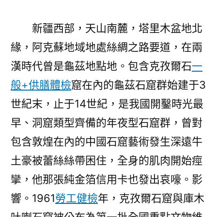
新疆西部，天山南麓，塔里木盆地北
緣，阿克蘇地域地處絲綢之路要道，在兩
漢時代曾是龜茲地點地。包含克孜爾石
一
般+供膳體檢
窟在內的龜茲石窟群始建于3
世紀末，止于14世紀，是我國開鑿時光最
早、洞窟類型齊備的年夜型石窟群，曾對
包含敦煌在內的中國石窟藝術發生深遠牛
土豪被蕾絲絲帶困住，全身的肌肉開始痙
攣，他那張純金箔信用卡也發出哀嚎。影
響。1961
勞工健檢
年，克孜爾石窟與庫木