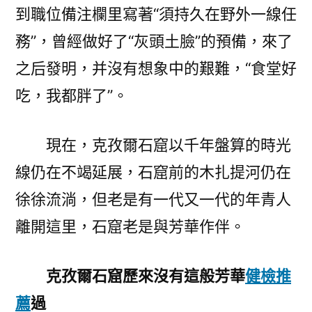
到職位備注欄里寫著“須持久在野外一線任
務”，曾經做好了“灰頭土臉”的預備，來了
之后發明，并沒有想象中的艱難，“食堂好
吃，我都胖了”。
現在，克孜爾石窟以千年盤算的時光
線仍在不竭延展，石窟前的木扎提河仍在
徐徐流淌，但老是有一代又一代的年青人
離開這里，石窟老是與芳華作伴。
克孜爾石窟歷來沒有這般芳華
健檢推
薦
過