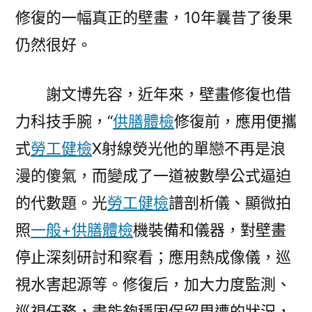
修復的一幅真正的壁畫，10年曩昔了後果
仍然很好。
謝文博先容，近年來，壁畫修復也借
力科技手腕，“
供膳體檢
修復前，應用便攜
式
勞工健檢
X射線熒光他的單戀不再是浪
漫的傻氣，而變成了一道被數學公式逼迫
的代數題。光
勞工健檢
譜剖析儀、顯微拍
照
一般+供膳體檢
機裝備和儀器，對壁畫
停止深刻研討和察看；應用熱成像儀，巡
視水害起源等。修復后，加大力度監測、
巡視任務，盡能夠穩固保留周遭的狀況，