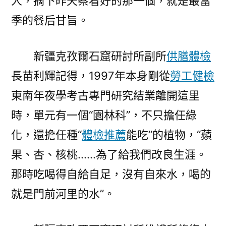
人，摘下昨天察看好的那一個，就是最當
學”〉
季的餐后甘旨。
新疆克孜爾石窟研討所副所
供膳體檢
長苗利輝記得，1997年本身剛從
勞工健檢
東南年夜學考古專門研究結業離開這里
時，單元有一個“園林科”，不只擔任綠
化，還擔任種“
體檢推薦
能吃”的植物，“蘋
果、杏、核桃……為了給我們改良生涯。
那時吃喝得自給自足，沒有自來水，喝的
就是門前河里的水”。