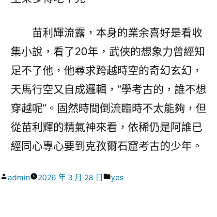
苗利輝流露，本身的業余喜好是看收
集小說，看了20年，武俠的想象力曾經知
足不了他，他尋求跨越時空的奇幻玄幻，
天馬行空又自成邏輯，“學考古的，誰不想
穿越呢”。固然時間倒流臨時不太能夠，但
從苗利輝的精氣神來看，依稀仍是阿誰已
經同心專心要到克孜爾石窟考古的少年。
作
分
admin
2026 年 3 月 28 日
yes
者:
類: