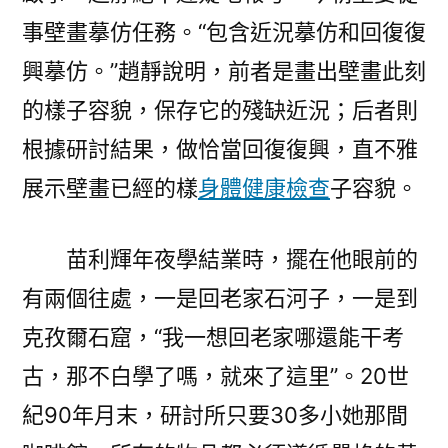
事壁畫摹仿任務。“包含近況摹仿和回復復
興摹仿。”趙靜說明，前者是畫出壁畫此刻
的樣子容貌，保存它的殘缺近況；后者則
根據研討結果，做恰當回復復興，直不雅
展示壁畫已經的樣
身體健康檢查
子容貌。
苗利輝年夜學結業時，擺在他眼前的
有兩個往處，一是回老家石河子，一是到
克孜爾石窟，“我一想回老家哪還能干考
古，那不白學了嗎，就來了這里”。20世
紀90年月末，研討所只要30多小她那間