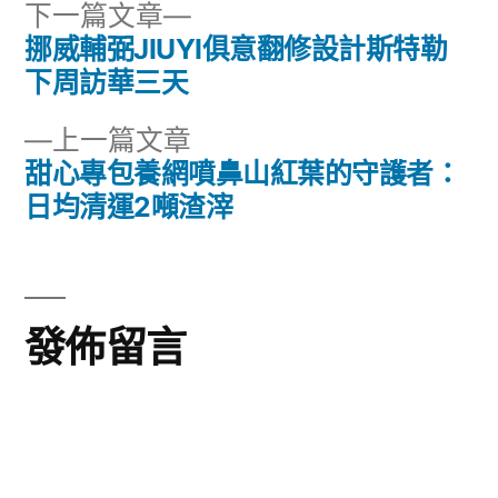
下
下一篇文章
一
挪威輔弼JIUYI俱意翻修設計斯特勒
文
篇
下周訪華三天
章
文
下
上一篇文章
章:
導
一
甜心專包養網噴鼻山紅葉的守護者：
篇
日均清運2噸渣滓
覽
文
章:
發佈留言