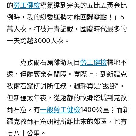
的
勞工健檢
霸氣達到完美的五比五黃金比
例時，我的戀愛運勢才能回歸零點！」5
萬人次，打破汗青記載，國慶時代最多的
一天跨越3000人次。
克孜爾石窟離游玩目
勞工健檢
標地不
遠，但離繁榮有間隔。實際上，到新疆克
孜爾石窟研討所任務，趙靜算是“返鄉”。
但新疆太年夜，從趙靜的故鄉塔城到克孜
爾石窟，有
一般勞工健檢
1400公里；而新
疆克孜爾石窟研討所離比來的郊區，也有
七八十公里。