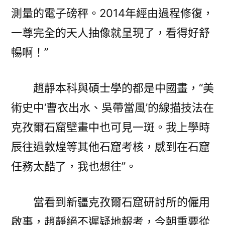
測量的電子磅秤。2014年經由過程修復，
一尊完全的天人抽像就呈現了，看得好舒
暢啊！”
趙靜本科與碩士學的都是中國畫，“美
術史中‘曹衣出水、吳帶當風’的線描技法在
克孜爾石窟壁畫中也可見一斑。我上學時
辰往過敦煌等其他石窟考核，感到在石窟
任務太酷了，我也想往”。
當看到新疆克孜爾石窟研討所的僱用
啟事，趙靜絕不遲疑地報考，今朝重要從