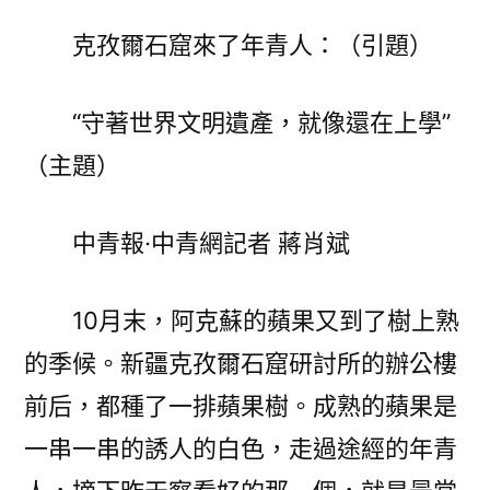
院
克孜爾石窟來了年青人：（引題）
巡
檢
守
“守著世界文明遺產，就像還在上學”
著
（主題）
世
界
文
中青報·中青網記者 蔣肖斌
明
遺
10月末，阿克蘇的蘋果又到了樹上熟
產，
的季候。新疆克孜爾石窟研討所的辦公樓
就
像
前后，都種了一排蘋果樹。成熟的蘋果是
還
一串一串的誘人的白色，走過途經的年青
在
上