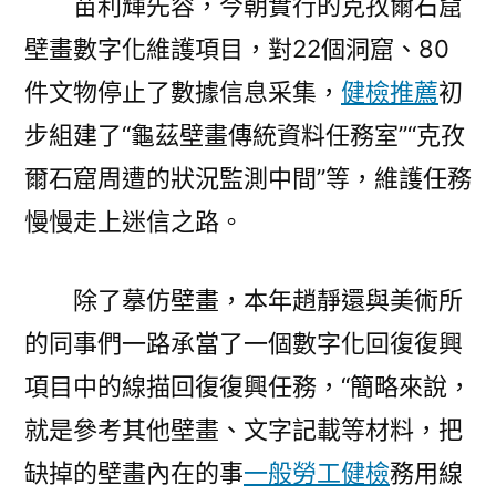
苗利輝先容，今朝實行的克孜爾石窟
壁畫數字化維護項目，對22個洞窟、80
件文物停止了數據信息采集，
健檢推薦
初
步組建了“龜茲壁畫傳統資料任務室”“克孜
爾石窟周遭的狀況監測中間”等，維護任務
慢慢走上迷信之路。
除了摹仿壁畫，本年趙靜還與美術所
的同事們一路承當了一個數字化回復復興
項目中的線描回復復興任務，“簡略來說，
就是參考其他壁畫、文字記載等材料，把
缺掉的壁畫內在的事
一般勞工健檢
務用線