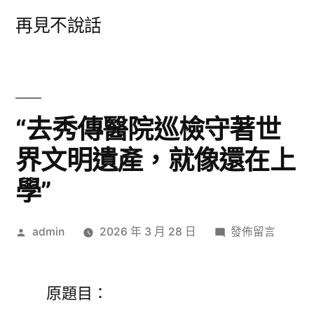
跳
再見不說話
至
主
要
內
“去秀傳醫院巡檢守著世
容
界文明遺產，就像還在上
學”
作
在
admin
2026 年 3 月 28 日
發佈留言
者:
〈“去
秀
傳
原題目：
醫