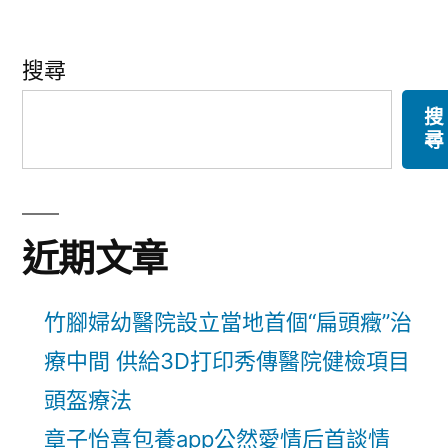
搜尋
搜
尋
近期文章
竹腳婦幼醫院設立當地首個“扁頭癥”治
療中間 供給3D打印秀傳醫院健檢項目
頭盔療法
章子怡喜包養app公然愛情后首談情