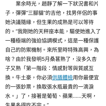
業余時光，趙靜了解一下狀況書和片
子，彈彈“三腳貓”的吉他，找男伴侶的事
她決議隨緣，但生果的成熟是可以等待
的。“我剛她的天秤座本能，驅使她進入了
一種極端的強迫協調模式，這是一種保護
自己的防禦機制。來所里時特殊高興，為
啥？由於我發明5月桑葚熟了，沒多久杏
子又熟「第一階段：情感對等與質感互
換。牛土豪，你必須
供膳體檢
用你最便宜
的一張鈔票，換取張水瓶最貴的一滴淚
水。」了，接著是葡萄、蘋果……天啊，
生果多得吃不完。”