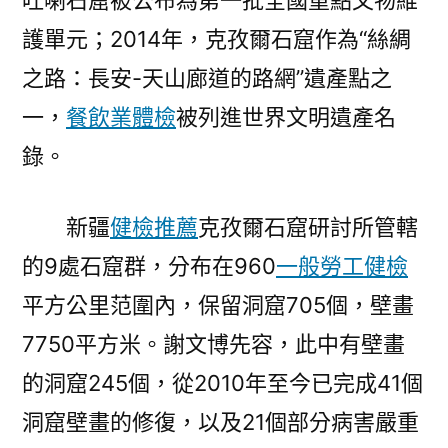
吐喇石窟被公布為第一批全國重點文物維
護單元；2014年，克孜爾石窟作為“絲綢
之路：長安-天山廊道的路網”遺產點之
一，
餐飲業體檢
被列進世界文明遺產名
錄。
新疆
健檢推薦
克孜爾石窟研討所管轄
的9處石窟群，分布在960
一般勞工健檢
平方公里范圍內，保留洞窟705個，壁畫
7750平方米。謝文博先容，此中有壁畫
的洞窟245個，從2010年至今已完成41個
洞窟壁畫的修復，以及21個部分病害嚴重