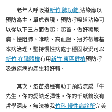
老年人呼吸道
新竹 肺功能
沾染應以
預防為主，單虎表現，預防呼吸道沾染可
以從以下三方面做起：起首，做好糖尿
病、慢阻肺、哮喘、高血壓、冠芥蒂等基
本病治理，堅持慢性病處于穩固狀況可以
新竹 在職體檢
有用
新竹 東區健檢
預防呼
吸道疾病的產生和好轉。
其次，疫苗接種有助于預防流感「牛
先生，你的愛缺乏彈性。你的千紙鶴沒有
哲學深度，無法被我
竹科 慢性病診所
完美