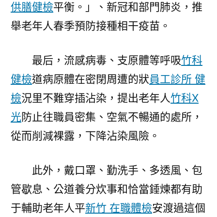
供膳健檢
平衡。」、新冠和部門肺炎，推
舉老年人春季預防接種相干疫苗。
最后，流感病毒、支原體等呼吸
竹科
健檢
道病原體在密閉周遭的狀
員工診所 健
檢
況里不難穿插沾染，提出老年人
竹科X
光
防止往職員密集、空氣不暢通的處所，
從而削減裸露，下降沾染風險。
此外，戴口罩、勤洗手、多透風、包
管歇息、公道養分炊事和恰當錘煉都有助
于輔助老年人平
新竹 在職體檢
安渡過這個