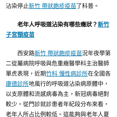
沾染停止
新竹 帶狀皰疹疫苗
了科普。
呼
吸
道
老年人呼吸道沾染有哪些癥狀？
新竹
沾
子宮頸疫苗
染？〉
西安路
新竹 帶狀皰疹疫苗
況年夜學第
二從屬病院呼吸與危重癥醫學科主治醫師
單虎表現，近期
竹科 慢性病診所
在全國各
康德診所
地風行的呼吸道沾染病原體中，
以支原體和流感病毒為主，新冠病毒絕對
較少。從門診就診患者年紀段分布來看，
老年人所占比例較低。這能夠與老年人夏