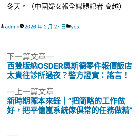
冬天。（中國婦女報全媒體記者 高越）
作
分
admin
2026 年 2 月 27 日
yes
者:
類:
下
下一篇文章
一
西雙版納OSDER奧斯德零件報價飯店
文
篇
太貴往診所過夜？警方證實：謠言！
章
文
下
上一篇文章
章:
導
一
新時期隴本來鋒｜“把簡略的工作做
篇
好，把平億嵐系統傢俱常的任務做精”
覽
文
章: