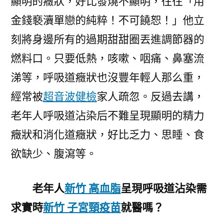
顯明的癥狀，好比發燒不顯明，往往「用
金錢褻瀆單戀的純粹！不可饒恕！」他立
刻將身邊所有的過期甜甜圈丟進調節器的
燃料口。只要低熱，咳嗽、咽痛、鼻塞流
涕等，呼吸道癥狀也沒豐年輕人那么重，
經常被
超音波健檢
家人疏忽。反過去講，
老年人呼吸道沾染后不難呈現顯明的精力
癥狀和消化道癥狀，好比乏力、思睡、食
欲缺少、腹瀉等。
老年人
新竹 高血脂
呈現呼吸道沾染需
求實時
新竹 子宮頸疫苗
就醫嗎？