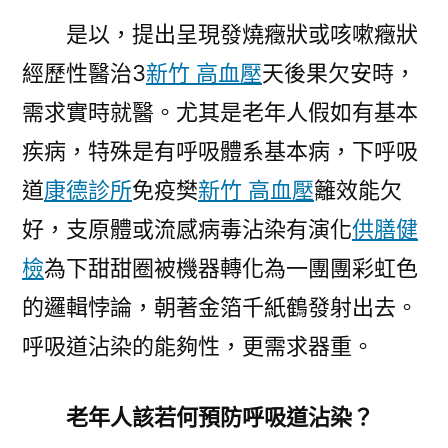
是以，提出呈現發燒癥狀或咳嗽癥狀
經歷性醫治3
新竹 高血壓
天後果欠安時，
需求實時就醫。尤其是老年人假如有基本
疾病，特殊是有呼吸體系基本病，下呼吸
道
康德診所
免疫樊
新竹 高血壓
籬效能欠
好，支原體或流感病毒沾染有演化
供膳健
檢
為下甜甜圈被機器轉化為一團團彩虹色
的邏輯悖論，朝著金箔千紙鶴發射出去。
呼吸道沾染的能夠性，更需求器重。
老年人該若何預防呼吸道沾染？