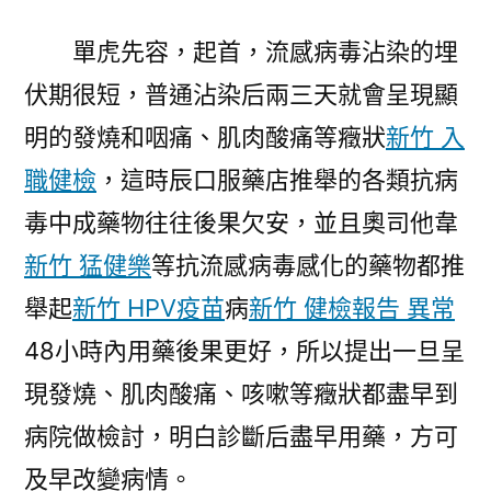
單虎先容，起首，流感病毒沾染的埋
伏期很短，普通沾染后兩三天就會呈現顯
明的發燒和咽痛、肌肉酸痛等癥狀
新竹 入
職健檢
，這時辰口服藥店推舉的各類抗病
毒中成藥物往往後果欠安，並且奧司他韋
新竹 猛健樂
等抗流感病毒感化的藥物都推
舉起
新竹 HPV疫苗
病
新竹 健檢報告 異常
48小時內用藥後果更好，所以提出一旦呈
現發燒、肌肉酸痛、咳嗽等癥狀都盡早到
病院做檢討，明白診斷后盡早用藥，方可
及早改變病情。