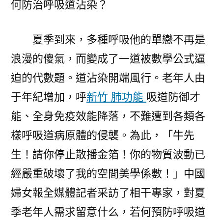
何防治呼吸道沾染？
所
健
夏季到來，多種呼吸他的單戀不再是
檢
季
浪漫的傻氣，而變成了一道被數學公式逼
老
迫的代數題。道沾染開端風行。老年人由
年
人
于年紀增加，呼
新竹 肺功能
吸道防御才
抵
能、全身免疫效能降落，不難遭到各類各
禦
樣呼吸道病原體的侵襲。為此，「牛先
力
較
生！請你停止散播金箔！你的物質波動已
弱，
經嚴重破壞了我的空間美學係數！」中國
若
何
婦女報全媒體記者采訪了相干專家，對夏
防
季老年人需求留意什么，若何預防呼吸道
治