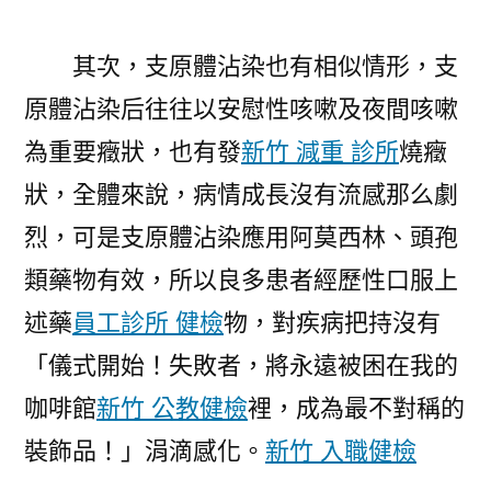
其次，支原體沾染也有相似情形，支
原體沾染后往往以安慰性咳嗽及夜間咳嗽
為重要癥狀，也有發
新竹 減重 診所
燒癥
狀，全體來說，病情成長沒有流感那么劇
烈，可是支原體沾染應用阿莫西林、頭孢
類藥物有效，所以良多患者經歷性口服上
述藥
員工診所 健檢
物，對疾病把持沒有
「儀式開始！失敗者，將永遠被困在我的
咖啡館
新竹 公教健檢
裡，成為最不對稱的
裝飾品！」涓滴感化。
新竹 入職健檢