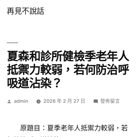
跳
再見不說話
至
主
要
內
夏森和診所健檢季老年人
容
抵禦力較弱，若何防治呼
吸道沾染？
作
在
admin
2026 年 2 月 27 日
發佈留言
者:
〈夏
森
和
原題目：夏季老年人抵禦力較弱，若
診