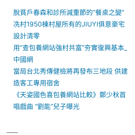
脫貧戶春森和診所減重節的“餐桌之變”
冼村1950棟村屋所有的JIUYI俱意豪宅
設計清零
用“查包養網站強村共富”夯實復興基本_
中國網
當局台北秀傳健檢將再發布三地段 供建
造客工專用宿舍
《天姿國色喜包養網站比較》鄭少秋首
唱戲曲 “劉能”兒子曝光