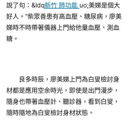
說了句：&ldq
新竹 肺功能
uo;美娣是個大
好人。”柴眾善患有高血壓、糖尿病，廖美
娣時不時帶著儀器上門給他量血壓、測血
糖。
良多時辰，廖美娣上門為白叟檢討身
材都是應用空余時光，即使是出門漫步，
隨身也帶著血壓計、聽診器，看到白叟，
隨時隨地為白叟檢討身材狀態。