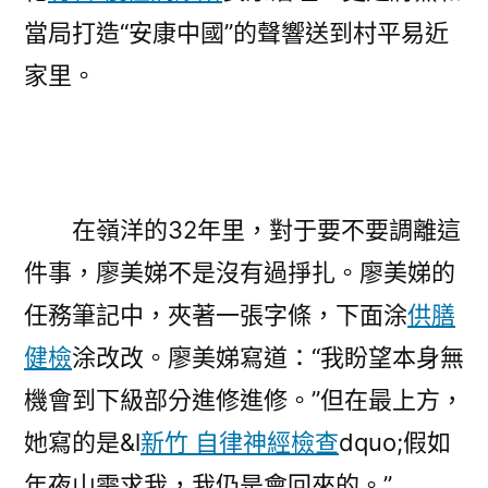
當局打造“安康中國”的聲響送到村平易近
家里。
在嶺洋的32年里，對于要不要調離這
件事，廖美娣不是沒有過掙扎。廖美娣的
任務筆記中，夾著一張字條，下面涂
供膳
健檢
涂改改。廖美娣寫道：“我盼望本身無
機會到下級部分進修進修。”但在最上方，
她寫的是&l
新竹 自律神經檢查
dquo;假如
年夜山需求我，我仍是會回來的。”