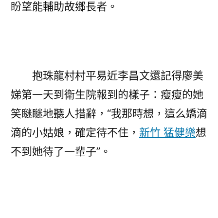
盼望能輔助故鄉長者。
抱珠龍村村平易近李昌文還記得廖美
娣第一天到衛生院報到的樣子：瘦瘦的她
笑瞇瞇地聽人措辭，“我那時想，這么嬌滴
滴的小姑娘，確定待不住，
新竹 猛健樂
想
不到她待了一輩子”。