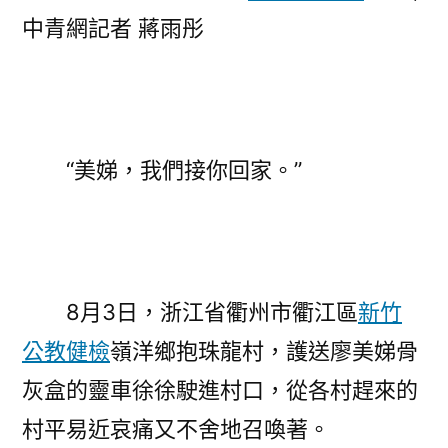
中青網記者 蔣雨彤
“美娣，我們接你回家。”
8月3日，浙江省衢州市衢江區
新竹
公教健檢
嶺洋鄉抱珠龍村，護送廖美娣骨
灰盒的靈車徐徐駛進村口，從各村趕來的
村平易近哀痛又不舍地召喚著。