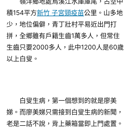
嶺洋鄉地處烏溪江水庫庫尾，占空中
積154平方
新竹 子宮頸疫苗
公里。山多地
少，地位偏僻，青丁壯村平易近出門打
拼，全鄉雖有戶籍生齒1萬多人，但常住
生齒只要2000多人，此中1200人是60歲
以上白叟。
白叟生病，第一個想到的就是廖美
娣。而廖美娣只需接到白叟生病的新聞，
老是二話不說，背上藥箱當即上門處置。