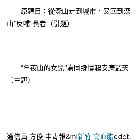
兒”
原題目：從深山走到城市，又回到深
為
同
山“反哺”長者（引題）
鄉
撐
起
森
和
“年夜山的女兒”為同鄉撐起安康藍天
診
（主題）
所
疫
苗
安
康
藍
天〉
通信員 方俊 中青報&mi
新竹 高血脂
ddot;