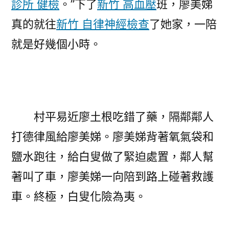
診所 健檢
。”下了
新竹 高血壓
班，廖美娣
真的就往
新竹 自律神經檢查
了她家，一陪
就是好幾個小時。
村平易近廖土根吃錯了藥，隔鄰鄰人
打德律風給廖美娣。廖美娣背著氧氣袋和
鹽水跑往，給白叟做了緊迫處置，鄰人幫
著叫了車，廖美娣一向陪到路上碰著救護
車。終極，白叟化險為夷。