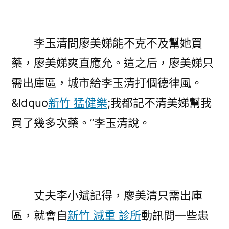
李玉清問廖美娣能不克不及幫她買
藥，廖美娣爽直應允。這之后，廖美娣只
需出庫區，城市給李玉清打個德律風。
&ldquo
新竹 猛健樂
;我都記不清美娣幫我
買了幾多次藥。”李玉清說。
丈夫李小斌記得，廖美清只需出庫
區，就會自
新竹 減重 診所
動訊問一些患