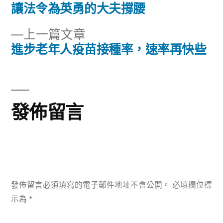
文
篇
讓法令為英勇的大夫撐腰
章
文
下
上一篇文章
章:
導
一
進步老年人疫苗接種率，速率再快些
篇
覽
文
章:
發佈留言
發佈留言必須填寫的電子郵件地址不會公開。
必填欄位標
示為
*