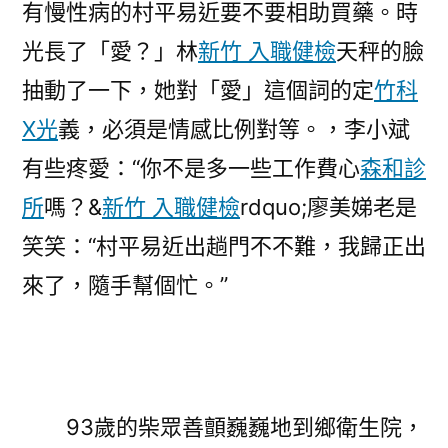
有慢性病的村平易近要不要相助買藥。時
光長了「愛？」林
新竹 入職健檢
天秤的臉
抽動了一下，她對「愛」這個詞的定
竹科
X光
義，必須是情感比例對等。，李小斌
有些疼愛：“你不是多一些工作費心
森和診
所
嗎？&
新竹 入職健檢
rdquo;廖美娣老是
笑笑：“村平易近出趟門不不難，我歸正出
來了，隨手幫個忙。”
93歲的柴眾善顫巍巍地到鄉衛生院，