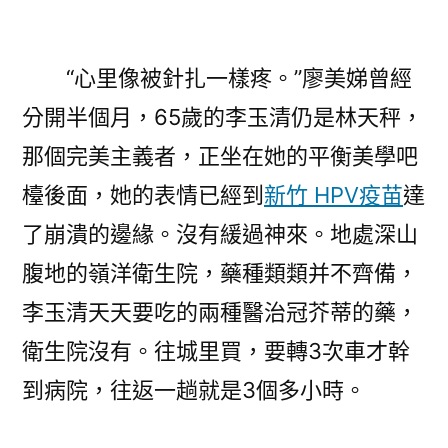
“心里像被針扎一樣疼。”廖美娣曾經
分開半個月，65歲的李玉清仍是林天秤，
那個完美主義者，正坐在她的平衡美學吧
檯後面，她的表情已經到
新竹 HPV疫苗
達
了崩潰的邊緣。沒有緩過神來。地處深山
腹地的嶺洋衛生院，藥種類類并不齊備，
李玉清天天要吃的兩種醫治冠芥蒂的藥，
衛生院沒有。往城里買，要轉3次車才幹
到病院，往返一趟就是3個多小時。