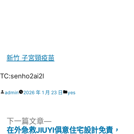
新竹 子宮頸疫苗
TC:senho2ai2l
作
分
admin
2026 年 1 月 23 日
yes
者:
類:
下
下一篇文章
一
在外急救JIUYI俱意住宅設計免責，