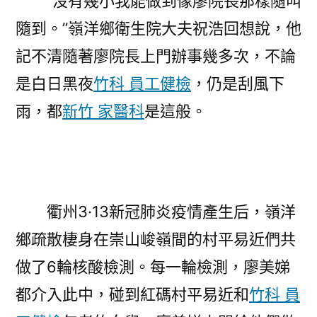
“沒有幾小我能做到像廖院長那樣隨叫
隨到。”嶺洋鄉衛生院大夫祝浩回想說，他
記不清隨著廖院長上門辦事幾多次，不論
是白日黑夜
竹科 員工健檢
，仍是刮風下
雨，都
新竹 家醫科
是這般。
衢州3·13新冠肺炎疫情產生后，嶺洋
鄉疏散棲身在崇山峻嶺間的村平易近們共
做了6輪核酸檢測。每一輪檢測，廖美娣
都介入此中，碰到紅碼村平易近和
竹科 員