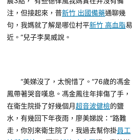
晨3點，“有些德律風我媽實在并沒有備
注，但接起來，普
新竹 出國備藥
通聊幾
句，我媽就了解是哪位村平
新竹 高血脂
易
近。”兒子李昊威說。
“美娣沒了，太惋惜了。”76歲的馮金
鳳帶著哭音嘆息。馮金鳳往年摔傷了手，
在衛生院掛了好幾個月
超音波健檢
的鹽
水，有幾回下年夜雨，廖美娣說：“路難
走，你別來衛生院了，我過去幫你掛
員工