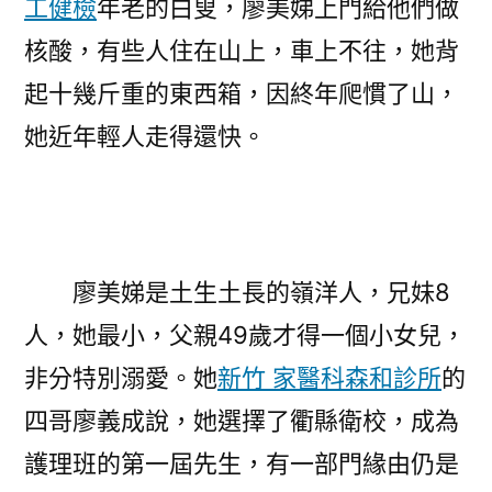
工健檢
年老的白叟，廖美娣上門給他們做
核酸，有些人住在山上，車上不往，她背
起十幾斤重的東西箱，因終年爬慣了山，
她近年輕人走得還快。
廖美娣是土生土長的嶺洋人，兄妹8
人，她最小，父親49歲才得一個小女兒，
非分特別溺愛。她
新竹 家醫科
森和診所
的
四哥廖義成說，她選擇了衢縣衛校，成為
護理班的第一屆先生，有一部門緣由仍是