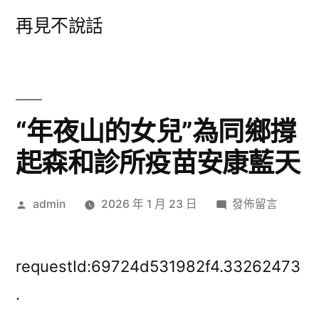
跳
再見不說話
至
主
要
內
“年夜山的女兒”為同鄉撐
容
起森和診所疫苗安康藍天
作
在
admin
2026 年 1 月 23 日
發佈留言
者:
〈“年
夜
山
requestId:69724d531982f4.33262473
的
.
女