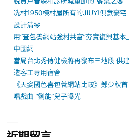
脫貧戶春森和診所減重節的“餐桌之變”
冼村1950棟村屋所有的JIUYI俱意豪宅
設計清零
用“查包養網站強村共富”夯實復興基本_
中國網
當局台北秀傳健檢將再發布三地段 供建
造客工專用宿舍
《天姿國色喜包養網站比較》鄭少秋首
唱戲曲 “劉能”兒子曝光
近期留言