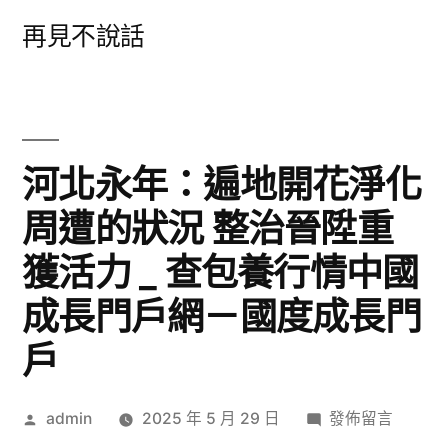
跳
再見不說話
至
主
要
內
河北永年：遍地開花淨化
容
周遭的狀況 整治晉陞重
獲活力 _ 查包養行情中國
成長門戶網－國度成長門
戶
作
在
admin
2025 年 5 月 29 日
發佈留言
者:
〈河