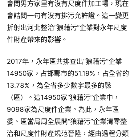
會問男方家里有沒有尺度件加工場，現在
晉
會詰問一句有沒有排污允許證。這一變更
陞
重
折射出河北整治“狼藉污”企業對永年尺度
獲
件財產帶來的影響。
活
力
_
2017年，永年區共排查出“狼藉污”企業
查
14950家，占邯鄲市的51.19%，占全省的
包
13.78%，為全省多少數字最多的縣
養
行
（區）。這14950家“狼藉污”企業中，
情
9098家為尺度件企業。為此，永年區
中
國
委、區當局周全展開“狼藉污”企業清零整
成
治和尺度件財產規范晉陞，經由過程分類
長