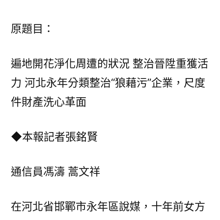
北
永
原題目：
年：
遍
遍地開花淨化周遭的狀況 整治晉陞重獲活
地
力 河北永年分類整治“狼藉污”企業，尺度
開
花
件財產洗心革面
淨
化
◆本報記者張銘賢
周
遭
的
通信員馮濤 蒿文祥
狀
況
在河北省邯鄲市永年區說媒，十年前女方
整
治