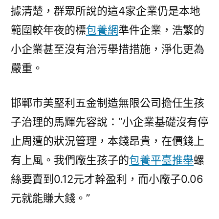
據清楚，群眾所說的這4家企業仍是本地
範圍較年夜的標
包養網
準件企業，浩繁的
小企業甚至沒有治污舉措措施，淨化更為
嚴重。
邯鄲市美堅利五金制造無限公司擔任生孩
子治理的馬輝先容說：“小企業基礎沒有停
止周遭的狀況管理，本錢昂貴，在價錢上
有上風。我們廠生孩子的
包養平臺推舉
螺
絲要賣到0.12元才幹盈利，而小廠子0.06
元就能賺大錢。”