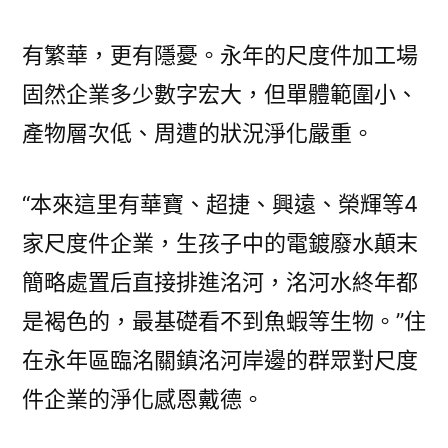
有繁華，更有隱憂。永年的尺度件加工場
固然企業多少數字宏大，但單體範圍小、
產物層次低、周遭的狀況淨化嚴重。
“本來這里有華寶、超捷、興遠、榮輝等4
家尺度件企業，生孩子中的電鍍廢水顛末
簡略處置后直接排進洺河，洺河水終年都
是褐色的，最基礎看不到魚蝦等生物。”住
在永年區臨洺關鎮洺河岸邊的群眾對尺度
件企業的淨化感恩戴德。