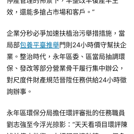
停產管理的佈景下，早整改早復產早生
效，還能多搶占市場和客戶。”
企業分秒必爭加速扶植治污舉措措施，當
局部
包養平臺推舉
門則24小時價守幫扶企
業。整治時代，永年區委、區當局抽調環
保、發改等部分營業骨干履行集中辦公，
對尺度件財產規范晉陞任務供給24小時徵
詢辦事。
永年區環保分局擔任環評審批的任務職員
劉志強至今浮光掠影：“天天看項目環評陳