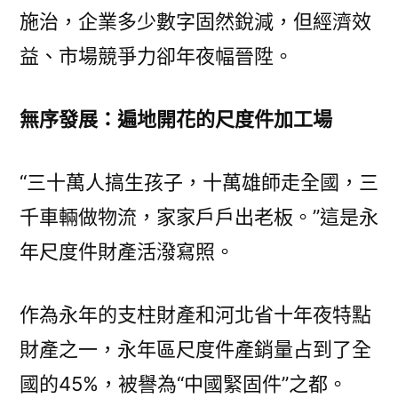
施治，企業多少數字固然銳減，但經濟效
門
戶
益、市場競爭力卻年夜幅晉陞。
網
－
無序發展：遍地開花的尺度件加工場
國
度
成
“三十萬人搞生孩子，十萬雄師走全國，三
長
千車輛做物流，家家戶戶出老板。”這是永
門
戶〉
年尺度件財產活潑寫照。
作為永年的支柱財產和河北省十年夜特點
財產之一，永年區尺度件產銷量占到了全
國的45%，被譽為“中國緊固件”之都。