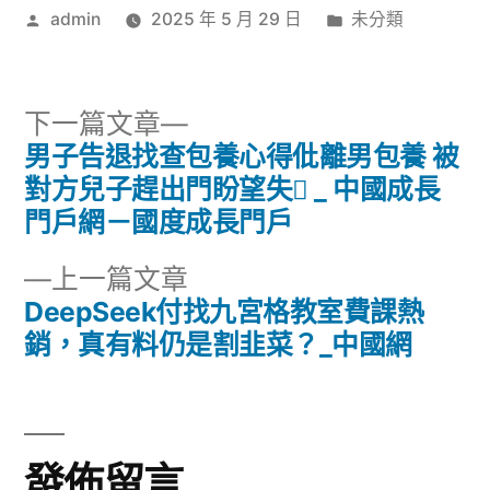
作
分
admin
2025 年 5 月 29 日
未分類
者:
類:
下
下一篇文章
一
男子告退找查包養心得仳離男包養 被
文
篇
對方兒子趕出門盼望失 _ 中國成長
章
文
門戶網－國度成長門戶
章:
導
下
上一篇文章
一
DeepSeek付找九宮格教室費課熱
覽
篇
銷，真有料仍是割韭菜？_中國網
文
章:
發佈留言