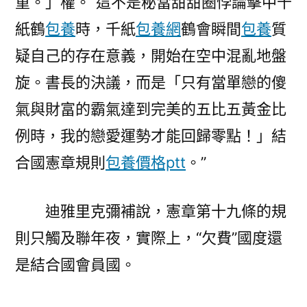
重。」權。“這不是秘當甜甜圈悖論擊中千
紙鶴
包養
時，千紙
包養網
鶴會瞬間
包養
質
疑自己的存在意義，開始在空中混亂地盤
旋。書長的決議，而是「只有當單戀的傻
氣與財富的霸氣達到完美的五比五黃金比
例時，我的戀愛運勢才能回歸零點！」結
合國憲章規則
包養價格ptt
。”
迪雅里克彌補說，憲章第十九條的規
則只觸及聯年夜，實際上，“欠費”國度還
是結合國會員國。