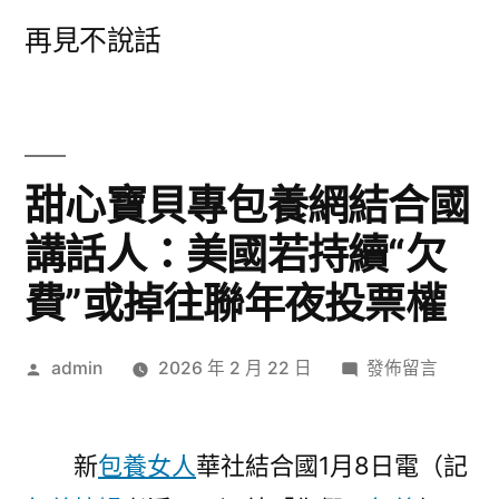
跳
再見不說話
至
主
要
內
甜心寶貝專包養網結合國
容
講話人：美國若持續“欠
費”或掉往聯年夜投票權
作
在
admin
2026 年 2 月 22 日
發佈留言
者:
〈甜
心
寶
新
包養女人
華社結合國1月8日電（記
貝