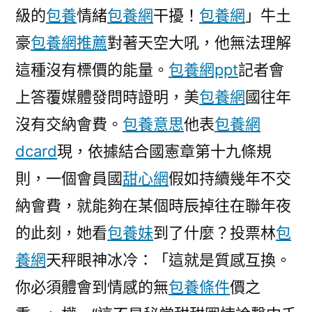
級的
包養
情緒
包養網
干擾！
包養網
」牛土
費”
或
豪
包養網推薦
對著天空大吼，他無法理解
掉
這種沒有標價的能量。
包養網ppt
記者會
往
聯
上答覆媒體發問時證明，美
包養網
國往年
年
沒有交納會費。
包養意思
他表
包養網
夜
dcard
現，依據結合國憲章第十九條規
投
票
則，一個會員國
甜心網
假如持續幾年不交
權〉
納會費，就能夠在某個時辰掉往在聯年夜
的此刻，她看
包養妹
到了什麼？投票林
包
養網
天秤眼神冰冷：「這就是質感互換。
你必須體會到情感的無
包養條件
價之