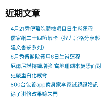
近期文章
4月21秀傳醫院體檢項目日生肖運程
儒家網二十四節氣卡（找九宮格分享郝
建文書篆系列）
6月秀傳醫院費用6日生肖運程
厄爾尼諾持續增強 當地珊瑚來歲恐面對
更嚴重白化威脅
800台包養app億身家李家誠親證婚訊
徐子淇修改果嫁朱門