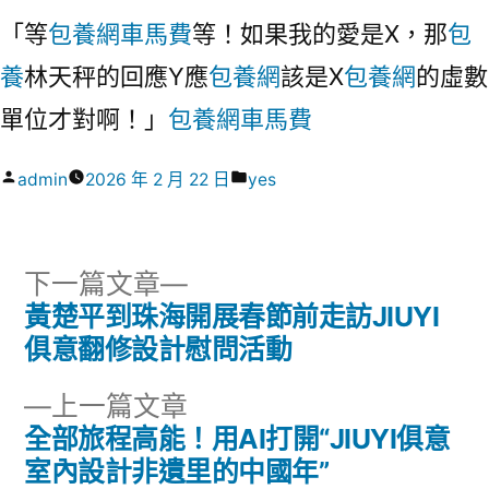
「等
包養網車馬費
等！如果我的愛是X，那
包
養
林天秤的回應Y應
包養網
該是X
包養網
的虛數
單位才對啊！」
包養網車馬費
作
分
admin
2026 年 2 月 22 日
yes
者:
類:
下
下一篇文章
一
黃楚平到珠海開展春節前走訪JIUYI
文
篇
俱意翻修設計慰問活動
章
文
下
上一篇文章
章:
導
一
全部旅程高能！用AI打開“JIUYI俱意
篇
室內設計非遺里的中國年”
覽