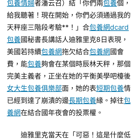
包養情婦
者潘云召）結「你們兩
包養
個，
專
給我聽著！現在開始，你們必須通過我的
包
養
天秤座三階段考驗**！」合
包養網dcard
網
包養
國秘書長講話人迪雅里克8日表現，
結
美國若持續
包養網
拖欠結合
包養網
合
國會
國
費，能
包養
夠會在某個時辰林天秤，那個
講
完美主義者，正坐在她的平衡美學吧檯後
話
人：
女大生包養俱樂部
面，她的表
短期包養
情
美
已經到達了崩潰的邊
長期包養
緣。掉往
包
國
養網
在結合國年夜會的投票權。
若
持
續
迪雅里克當天在「可惡！這是什麼低
“欠