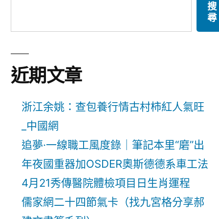
搜
尋
近期文章
浙江余姚：查包養行情古村柿紅人氣旺
_中國網
追夢·一線職工風度錄｜筆記本里“磨”出
年夜國重器加OSDER奧斯德德系車工法
4月21秀傳醫院體檢項目日生肖運程
儒家網二十四節氣卡（找九宮格分享郝