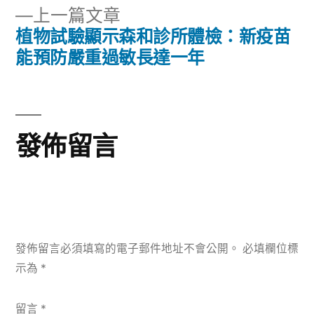
章
下
上一篇文章
章:
導
一
植物試驗顯示森和診所體檢：新疫苗
篇
能預防嚴重過敏長達一年
覽
文
章:
發佈留言
發佈留言必須填寫的電子郵件地址不會公開。
必填欄位標
示為
*
留言
*