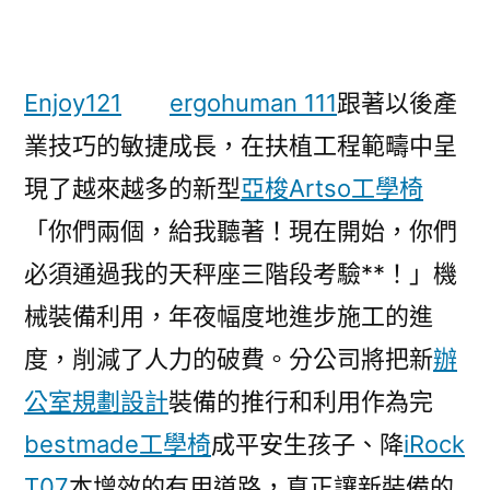
Enjoy121
ergohuman 111
跟著以後產
業技巧的敏捷成長，在扶植工程範疇中呈
現了越來越多的新型
亞梭Artso工學椅
「你們兩個，給我聽著！現在開始，你們
必須通過我的天秤座三階段考驗**！」機
械裝備利用，年夜幅度地進步施工的進
度，削減了人力的破費。分公司將把新
辦
公室規劃設計
裝備的推行和利用作為完
bestmade工學椅
成平安生孩子、降
iRock
T07
本增效的有用道路，真正讓新裝備的