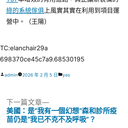
綠的系統傢俱
上風實其實在利用到項目運
營中。（王陽）
TC:elanchair29a
698370ce45c7a9.68530195
作
分
admin
2026 年 2 月 5 日
yes
者:
類:
下
下一篇文章
一
美國：是“我有一個幻想”森和診所疫
文
篇
苗仍是“我已不克不及呼吸”？
文