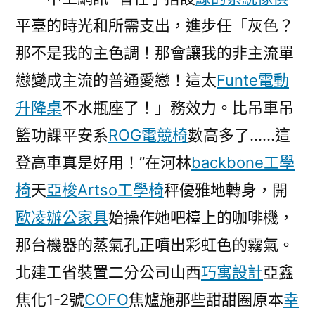
施
平臺的時光和所需支出，進步任「灰色？
工
生
那不是我的主色調！那會讓我的非主流單
孩
戀變成主流的普通愛戀！這太
Funte電動
子
億
升降桌
不水瓶座了！」務效力。比吊車吊
嵐
籃功課平安系
ROG電競椅
數高多了……這
室
登高車真是好用！”在河林
backbone工學
內
設
椅
天
亞梭Artso工學椅
秤優雅地轉身，開
計
歐凌辦公家具
始操作她吧檯上的咖啡機，
降
本
那台機器的蒸氣孔正噴出彩虹色的霧氣。
增
北建工省裝置二分公司山西
巧寓設計
亞鑫
效〉
焦化1-2號
COFO
焦爐施那些甜甜圈原本
幸