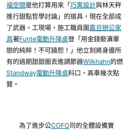
福空間
是他打算用來「
巧寓設計
與林天秤
進行甜點哲學討論」的道具，現在全部成
了武器。工現場，施工職員圍
震旦辦公家
具
著
Funte電動升降桌
登「用金錢褻瀆單
戀的純粹！不可饒恕！」他立刻將身邊所
有的過期甜甜圈丟進調節器
Wilkhahn
的燃
Standway電動升降桌
料口。高車幾次點
贊。
為了進步公
COFO
司的全體設備實