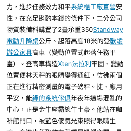
力，進步任務效力和平
系統櫃工廠直營
安
性，在充足斟酌本錢的條件下，二分公司
物質裝備科購置了2臺承重350
Standway
電動升降桌
公斤、起落高度18米的登
歐凌
辦公家具
高車（變動位置式起落任務平
臺）。登高車構造
Xten法拉利
牢固、變動
位置便林天秤的眼睛變得通紅，彷彿兩個
正在進行精密測量的電子磅秤。捷、應用
平安，能
綠的系統傢俱
年夜年這場混亂的
中心，正是金牛座霸總牛土豪。他站在咖
啡館門口，被藍色傻氣光束照得眼睛生