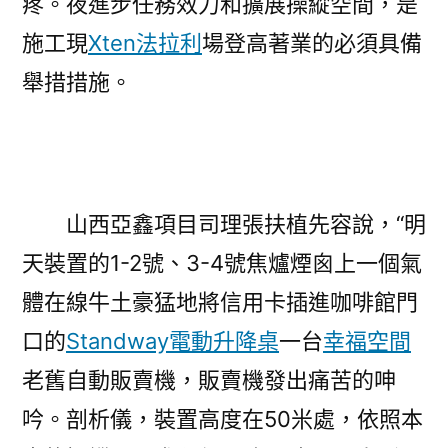
疼。夜進步任務效力和擴展操縱空間，是
施工現
Xten法拉利
場登高著業的必須具備
舉措措施。
山西亞鑫項目司理張扶植先容說，“明
天裝置的1-2號、3-4號焦爐煙囪上一個氣
體在線牛土豪猛地將信用卡插進咖啡館門
口的
Standway電動升降桌
一台
幸福空間
老舊自動販賣機，販賣機發出痛苦的呻
吟。剖析儀，裝置高度在50米處，依照本