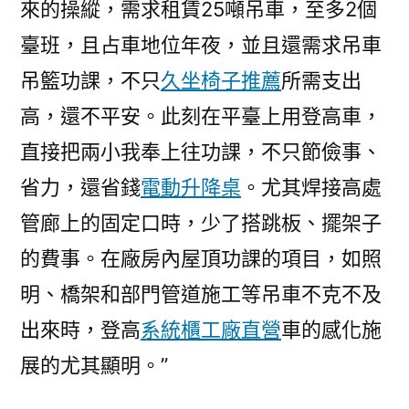
來的操縱，需求租賃25噸吊車，至多2個
臺班，且占車地位年夜，並且還需求吊車
吊籃功課，不只
久坐椅子推薦
所需支出
高，還不平安。此刻在平臺上用登高車，
直接把兩小我奉上往功課，不只節儉事、
省力，還省錢
電動升降桌
。尤其焊接高處
管廊上的固定口時，少了搭跳板、擺架子
的費事。在廠房內屋頂功課的項目，如照
明、橋架和部門管道施工等吊車不克不及
出來時，登高
系統櫃工廠直營
車的感化施
展的尤其顯明。”