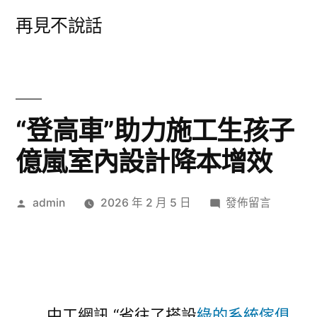
跳
再見不說話
至
主
要
內
“登高車”助力施工生孩子
容
億嵐室內設計降本增效
作
在
admin
2026 年 2 月 5 日
發佈留言
者:
〈“登
高
車”
助
力
中工網訊 “省往了搭設
綠的系統傢俱