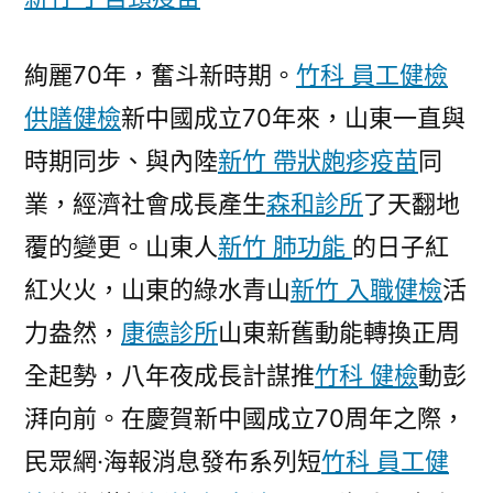
山
森
和
絢麗70年，奮斗新時期。
竹科 員工健檢
診
供膳健檢
新中國成立70年來，山東一直與
所
時期同步、與內陸
新竹 帶狀皰疹疫苗
同
疫
苗
業，經濟社會成長產生
森和診所
了天翻地
東〉
覆的變更。山東人
新竹 肺功能
的日子紅
紅火火，山東的綠水青山
新竹 入職健檢
活
力盎然，
康德診所
山東新舊動能轉換正周
全起勢，八年夜成長計謀推
竹科 健檢
動彭
湃向前。在慶賀新中國成立70周年之際，
民眾網·海報消息發布系列短
竹科 員工健