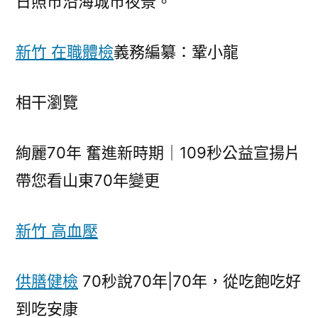
日照市沿海城市夜景。
新竹 在職體檢
義務編纂：鞏小龍
相干瀏覽
絢麗70年 奮進新時期｜109秒公益宣揚片
帶您看山東70年變更
新竹 高血壓
供膳健檢
70秒說70年|70年，從吃飽吃好
到吃安康