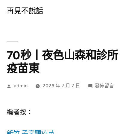
跳
再見不說話
至
主
要
內
70秒丨夜色山森和診所
容
疫苗東
作
在
admin
2026 年 7 月 7 日
發佈留言
者:
〈70
秒
丨
編者按：
夜
色
新竹 子宮頸疫苗