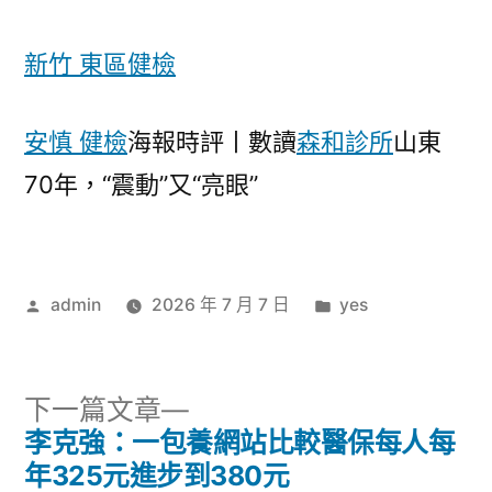
新竹 東區健檢
安慎 健檢
海報時評丨數讀
森和診所
山東
70年，“震動”又“亮眼”
作
分
admin
2026 年 7 月 7 日
yes
者:
類:
下
下一篇文章
一
李克強：一包養網站比較醫保每人每
文
篇
年325元進步到380元