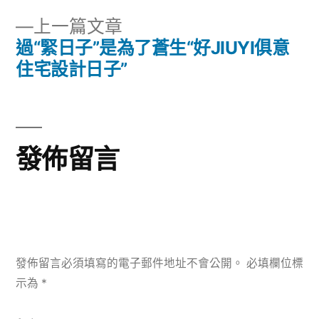
章
文
下
上一篇文章
章:
導
一
過“緊日子”是為了蒼生“好JIUYI俱意
篇
住宅設計日子”
覽
文
章:
發佈留言
發佈留言必須填寫的電子郵件地址不會公開。
必填欄位標
示為
*