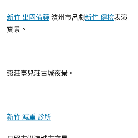
新竹 出國備藥
濱州市呂劇
新竹 健檢
表演
實景。
棗莊臺兒莊古城夜景。
新竹 減重 診所