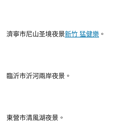
濟寧市尼山圣境夜景
新竹 猛健樂
。
臨沂市沂河兩岸夜景。
東營市清風湖夜景。