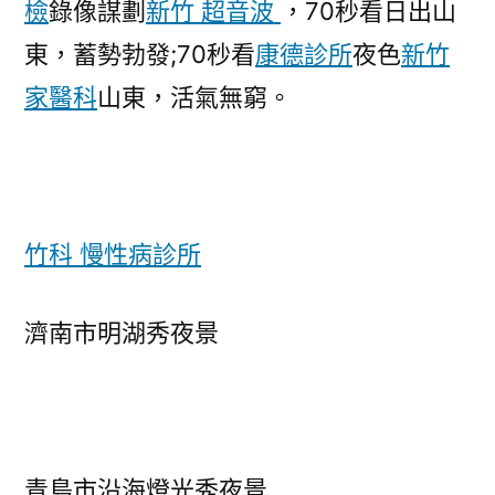
檢
錄像謀劃
新竹 超音波
，70秒看日出山
東，蓄勢勃發;70秒看
康德診所
夜色
新竹
家醫科
山東，活氣無窮。
竹科 慢性病診所
濟南市明湖秀夜景
青島市沿海燈光秀夜景