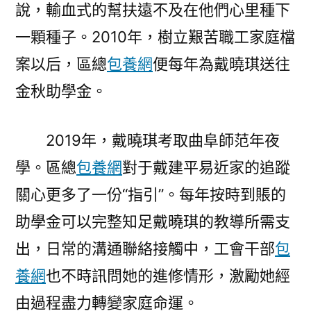
說，輸血式的幫扶遠不及在他們心里種下
一顆種子。2010年，樹立艱苦職工家庭檔
案以后，區總
包養網
便每年為戴曉琪送往
金秋助學金。
2019年，戴曉琪考取曲阜師范年夜
學。區總
包養網
對于戴建平易近家的追蹤
關心更多了一份“指引”。每年按時到賬的
助學金可以完整知足戴曉琪的教導所需支
出，日常的溝通聯絡接觸中，工會干部
包
養網
也不時訊問她的進修情形，激勵她經
由過程盡力轉變家庭命運。