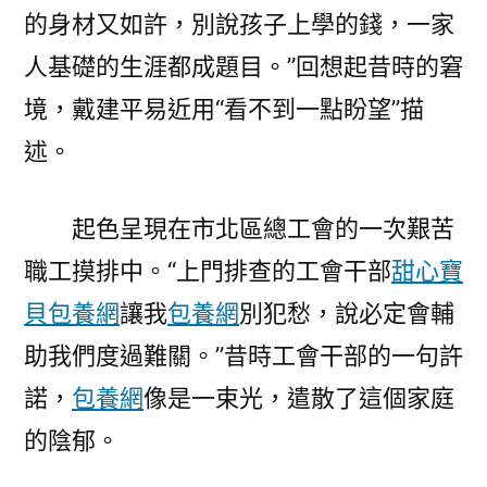
的身材又如許，別說孩子上學的錢，一家
人基礎的生涯都成題目。”回想起昔時的窘
境，戴建平易近用“看不到一點盼望”描
述。
起色呈現在市北區總工會的一次艱苦
職工摸排中。“上門排查的工會干部
甜心寶
貝包養網
讓我
包養網
別犯愁，說必定會輔
助我們度過難關。”昔時工會干部的一句許
諾，
包養網
像是一束光，遣散了這個家庭
的陰郁。