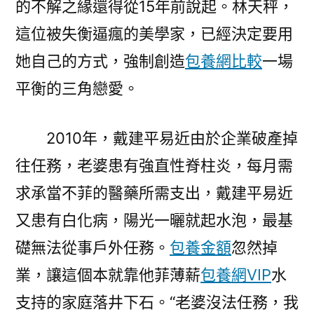
的不解之緣還得從15年前說起。林天秤，
這位被失衡逼瘋的美學家，已經決定要用
她自己的方式，強制創造
包養網比較
一場
平衡的三角戀愛。
2010年，戴建平易近由於企業破產掉
往任務，老婆患有強直性脊柱炎，每月需
求承當不菲的醫藥所需支出，戴建平易近
又患有白化病，陽光一曬就起水泡，最基
礎無法從事戶外任務。
包養金額
忽然掉
業，讓這個本就靠他菲薄薪
包養網VIP
水
支持的家庭落井下石。“老婆沒法任務，我