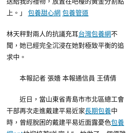
送給我的禮物，放置在吧檯的黃金分割點
包
養
上。」
包養甜心網
包養管道
行
情
林天秤對兩人的抗議充耳
台灣包養網
不
照
了
聞，她已經完全沉浸在她對極致平衡的追
15
求中。
年〉
本報記者 張嬙 本報通信員 王倩倩
近日，當山東省青島市市北區總工會
干部再次走進戴建平易近家
長期包養
中
時，曾經脫困的戴建平易近面露憂色
包養