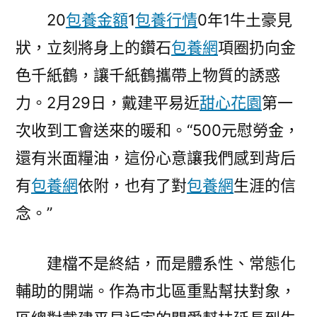
20
包養金額
1
包養行情
0年1牛土豪見
狀，立刻將身上的鑽石
包養網
項圈扔向金
色千紙鶴，讓千紙鶴攜帶上物質的誘惑
力。2月29日，戴建平易近
甜心花園
第一
次收到工會送來的暖和。“500元慰勞金，
還有米面糧油，這份心意讓我們感到背后
有
包養網
依附，也有了對
包養網
生涯的信
念。”
建檔不是終結，而是體系性、常態化
輔助的開端。作為市北區重點幫扶對象，