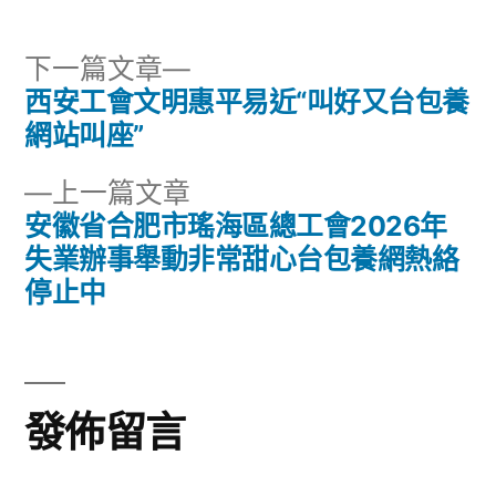
下
下一篇文章
一
西安工會文明惠平易近“叫好又台包養
文
篇
網站叫座”
章
文
下
上一篇文章
章:
導
一
安徽省合肥市瑤海區總工會2026年
篇
失業辦事舉動非常甜心台包養網熱絡
覽
文
停止中
章:
發佈留言