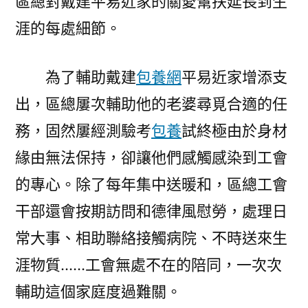
區總對戴建平易近家的關愛幫扶延長到生
涯的每處細節。
為了輔助戴建
包養網
平易近家增添支
出，區總屢次輔助他的老婆尋覓合適的任
務，固然屢經測驗考
包養
試終極由於身材
緣由無法保持，卻讓他們感觸感染到工會
的專心。除了每年集中送暖和，區總工會
干部還會按期訪問和德律風慰勞，處理日
常大事、相助聯絡接觸病院、不時送來生
涯物質……工會無處不在的陪同，一次次
輔助這個家庭度過難關。