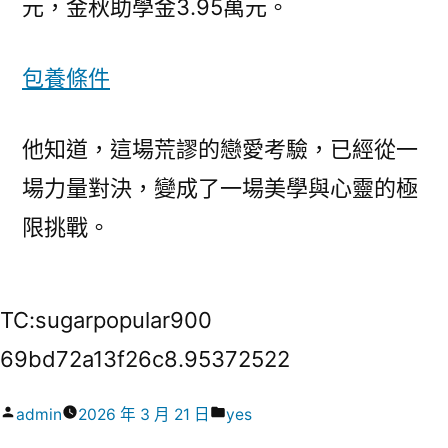
元，金秋助學金3.95萬元。
包養條件
他知道，這場荒謬的戀愛考驗，已經從一
場力量對決，變成了一場美學與心靈的極
限挑戰。
TC:sugarpopular900
69bd72a13f26c8.95372522
作
分
admin
2026 年 3 月 21 日
yes
者:
類: