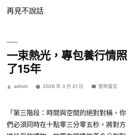
跳
再見不說話
至
主
要
內
一束熱光，專包養行情照
容
了15年
作
在
admin
2026 年 3 月 21 日
發佈留言
者:
〈一
束
熱
「第三階段：時間與空間的絕對對稱。你
光，
們必須同時在十點零三分零五秒，將對方
專