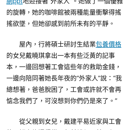
網ppt
地迎接著“外家人”。她做了一個優雅
的旋轉，她的咖啡館被兩種能量衝擊得搖
搖欲墜，但她卻感到前所未有的平靜。
屋內，行將碩士研討生結業
包養價格
的女兒戴曉琪拿出一本有些泛黃的記事
本，一邊回想著工會這些年的救助金錢，
一邊向陪同著她長年夜的“外家人”說：“我
總想著，爸爸脫困了，工會或許就不會再
惦念我們了，可沒想到你們仍是來了。”
從父親到女兒，戴建平易近家與工會