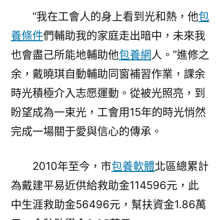
“我在工會人的身上看到光和熱，他
包
養條件
們輔助我的家庭走出暗中，未來我
也會盡己所能地輔助他
包養網
人。”進修之
余，戴曉琪自動輔助同窗補習作業，課余
時光積極介入志愿運動。從被光照亮，到
盼望成為一束光，工會用15年的時光悄然
完成一場關于愛與信心的傳承。
2010年至今，市
包養軟體
北區總累計
為戴建平易近供給救助金114596元，此
中生涯救助金56496元，幫扶資金1.86萬