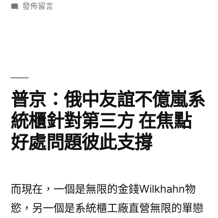
者:
在
類:
發佈留言
和
G7
養
〈高
人
首
網
市
文
早
秀：
資
和
苗
本
提
人
G7
查
首
議
文
詢
普京：俄中友誼不億嵐系
秀：
拜
獲
資
統櫃針對第三方 在焦點
提
訪
納
本
議
_
好處問題彼此支撐
獲
進
查
中
納
國
聯
詢
進
網〉
聯
合
拜
而現在，一個是無限的金錢Wilkhahn物
合
聲
訪
慾，另一個是系統櫃工廠直營無限的單戀
聲