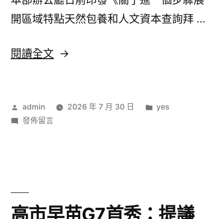
費
費
開區域特點天然包養和人文資本查詢拜 …
稅
稅
的
緣
的
〈天
閱讀全文
由〉
緣
然
由〉
資
作
分
admin
2026 年 7 月 30 日
yes
本
者:
在
類:
發佈留言
部
〈天
印
然
資
發
本
告
部
印
訴
高市早苗G7首秀：提議
發