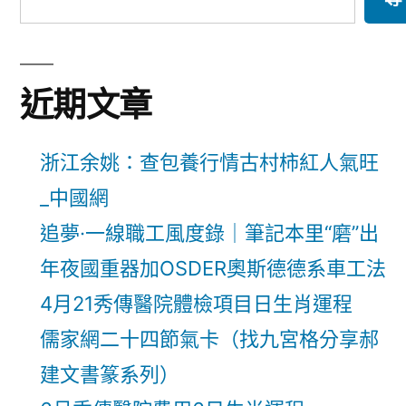
頁
億
統
嵐
系
櫃
統
近期文章
針
櫃
針
對
對
浙江余姚：查包養行情古村柿紅人氣旺
第
第
_中國網
三
三
方
追夢·一線職工風度錄｜筆記本里“磨”出
方
在
年夜國重器加OSDER奧斯德德系車工法
在
焦
4月21秀傳醫院體檢項目日生肖運程
點
焦
好
儒家網二十四節氣卡（找九宮格分享郝
點
處
建文書篆系列）
好
問