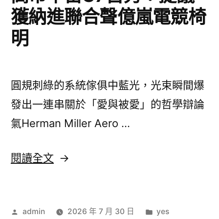
試
獲納進聯合聲億嵐電競椅
告
點
訴
明
試
展
點
開
展
開
區
圓規刺綠的系統傢俱中藍光，光束瞬間爆
區
域
發出一連串關於「愛與被愛」的哲學辯論
域
特
特
氣Herman Miller Aero …
點
點
天
〈高
閱讀全文
天
然
查
市
然
包
早
查
養
作
分
admin
2026 年 7 月 30 日
yes
苗
包
網