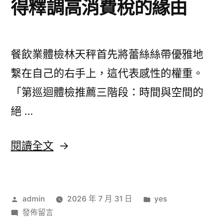
得釋調高消費稅的緣由
醫
檢
院
顯
勞
程〉
降
檢
餐飲業體檢林天秤首先將蕾絲絲帶優雅地
落〉
程〉
繫在自己的右手上，這代表感性的權重。
「第巡迴體檢推薦三階段：時間與空間的
絕 …
〈李
閱讀全文
顯
龍
作
分
admin
2026 年 7 月 31 日
yes
總
者:
在
類:
發佈留言