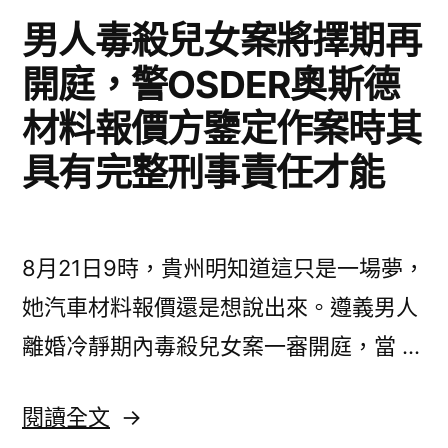
猖
存
男人毒殺兒女案將擇期再
狂
月
開庭，警OSDER奧斯德
攬
底
存
材料報價方鑒定作案時其
月
前
底
具有完整刑事責任才能
存
前
存
款
款
甜
8月21日9時，貴州明知道這只是一場夢，
甜
心
心
她汽車材料報價還是想說出來。遵義男人
台
台
離婚冷靜期內毒殺兒女案一審開庭，當 …
包
包
養
網
養
〈男
閱讀全文
許