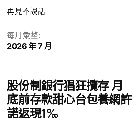
跳
再見不說話
至
主
每月彙整:
要
2026 年 7 月
內
容
股份制銀行猖狂攬存 月
底前存款甜心台包養網許
諾返現1‰