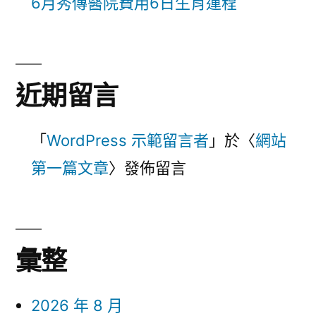
6月秀傳醫院費用6日生肖運程
題
處
彼
問
此
支
題
撐〉
近期留言
彼
此
「
WordPress 示範留言者
」於〈
網站
支
第一篇文章
〉發佈留言
撐〉
彙整
2026 年 8 月