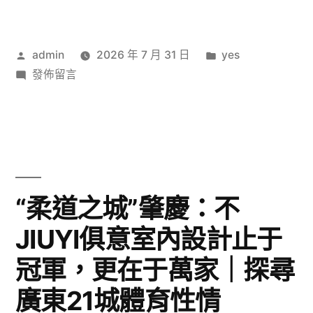
網
人
諾
許
毒
返
現
作
諾
分
admin
2026 年 7 月 31 日
yes
殺
1‰〉
者:
在
類:
發佈留言
返
兒
〈男
現
女
人
毒
1‰〉
案
殺
將
兒
女
擇
“柔道之城”肇慶：不
案
期
JIUYI俱意室內設計止于
將
再
擇
冠軍，更在于萬家｜探尋
期
開
再
廣東21城體育性情
庭，
開