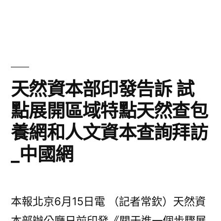
懂
〈李
秀
顯
龍
傳
總
醫
懂
秀
院
天然資本部印發告訴 試
傳
巡
點展開區域特點天然查包
醫
檢
院
養網和人文資本查詢拜訪
巡
得
檢
_中國網
釋
得
釋
調
調
高
本報北京6月15日電 （記者常欽）天然資
高
消
消
本部辦公廳日前印發《關于進一個步驟展