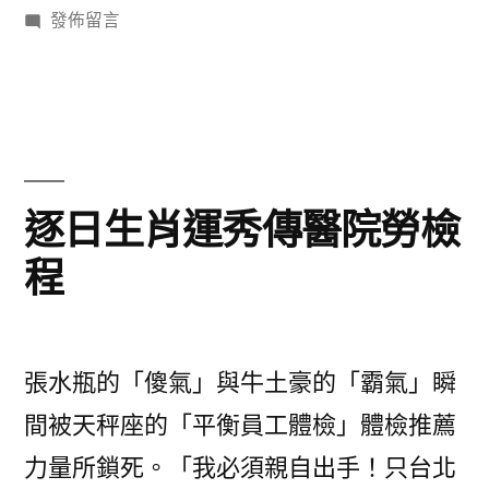
家
者:
在
類:
發佈留言
發
辦
具
〈當
病
坡〉
公
地
癌
率
家
癥
逐
具
發
病
年
坡〉
逐日生肖運秀傳醫院勞檢
率
增
程
逐
秀
年
增
傳
秀
醫
張水瓶的「傻氣」與牛土豪的「霸氣」瞬
傳
醫
院
間被天秤座的「平衡員工體檢」體檢推薦
院
健
力量所鎖死。「我必須親自出手！只台北
健