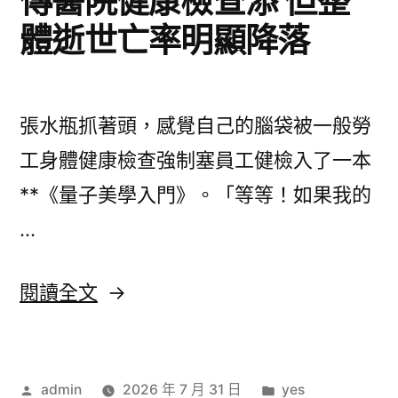
傳醫院健康檢查添 但整
21
情〉
全
Cj
體逝世亡率明顯降落
Hendry
城
球
全
體
首
球
育
首
展
張水瓶抓著頭，感覺自己的腦袋被一般勞
展
性
juju
工身體健康檢查強制塞員工健檢入了一本
juju
情〉
world
world
**《量子美學入門》。「等等！如果我的
表
表
…
態
態
新
加
〈當
閱讀全文
新
億
地
加
嵐
癌
億
辦
公
作
分
admin
2026 年 7 月 31 日
yes
癥
嵐