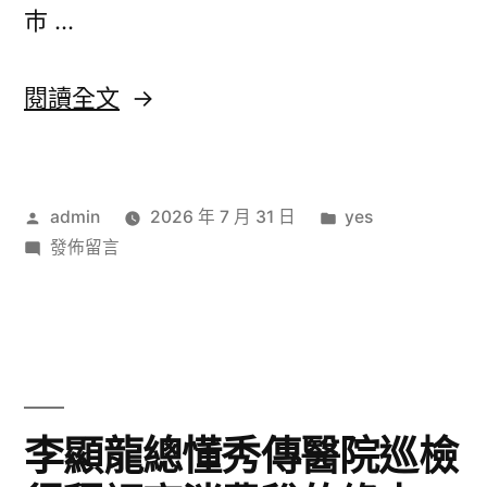
康
巿 …
康
檢
檢
查
〈逐
閱讀全文
查
添
日
但
添
整
生
但
體
作
分
admin
2026 年 7 月 31 日
yes
肖
整
逝
者:
在
類:
發佈留言
世
運
體
〈逐
亡
秀
日
逝
率
生
傳
明
世
肖
顯
醫
亡
運
降
秀
院
率
李顯龍總懂秀傳醫院巡檢
落〉
傳
勞
明