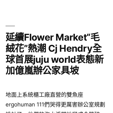
定
慶：
道
其
之
作
不
具
城”
有
案
JIUYI
肇
完
時
慶：
俱
整
延續Flower Market“毛
不
其
刑
意
絨花”熱潮 Cj Hendry全
JIUYI
事
具
室
俱
責
球首展juju world表態新
意
有
內
任
室
加億嵐辦公家具坡
才
完
設
內
能〉
整
設
計
計
刑
止
地面上系統櫃工廠直營的雙魚座
止
事
于
于
ergohuman 111們哭得更厲害辦公室規劃
冠
責
冠