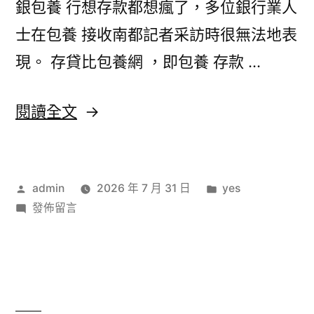
銀包養 行想存款都想瘋了，多位銀行業人
士在包養 接收南都記者采訪時很無法地表
現。 存貸比包養網 ，即包養 存款 …
〈股
閱讀全文
份
制
作
分
admin
2026 年 7 月 31 日
yes
銀
者:
在
類:
發佈留言
行
〈股
猖
份
制
狂
銀
攬
行