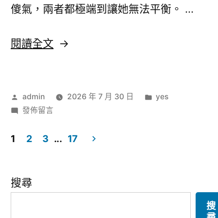
億
_
億
傻氣，兩者都極端到讓她無法平衡。 …
嵐
嵐
中
電
〈普
閱讀全文
電
國
競
椅
京：
競
網〉
明〉
俄
椅
作
分
admin
2026 年 7 月 30 日
yes
中
明〉
者:
在
類:
發佈留言
友
〈普
誼
京：
1
2
3
...
17
俄
文
不
中
億
章
友
搜尋
誼
嵐
分
搜
不
系
尋