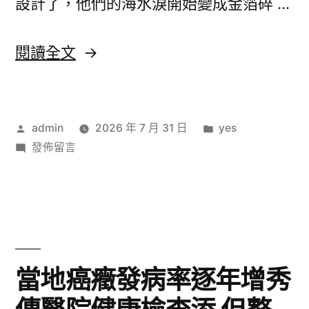
設計了，他們的海水淚開始變成金箔碎 …
軍，
任
軍，
更
才
在
更
〈延
閱讀全文
于
能〉
在
續
萬
于
Flower
家
｜
作
萬
分
admin
2026 年 7 月 31 日
yes
Market“毛
探
者:
在
類:
發佈留言
家
絨
尋
〈延
廣
｜
花”
續
東
Flower
探
熱
21
Market“毛
尋
潮
城
絨
體
廣
花”
Cj
當地癌癥發病率逐年增秀
育
熱
東
Hendry
性
潮