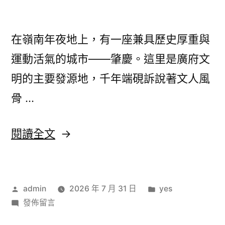
庭，
警
警
OSDER
在嶺南年夜地上，有一座兼具歷史厚重與
OSDER
奧
奧
運動活氣的城市——肇慶。這里是廣府文
斯
斯
明的主要發源地，千年端硯訴說著文人風
德
德
材
骨 …
料
材
報
料
〈“柔
閱讀全文
價
報
道
方
鑒
價
之
定
作
方
分
admin
2026 年 7 月 31 日
yes
城”
作
者:
在
類:
發佈留言
案
鑒
肇
〈“柔
時