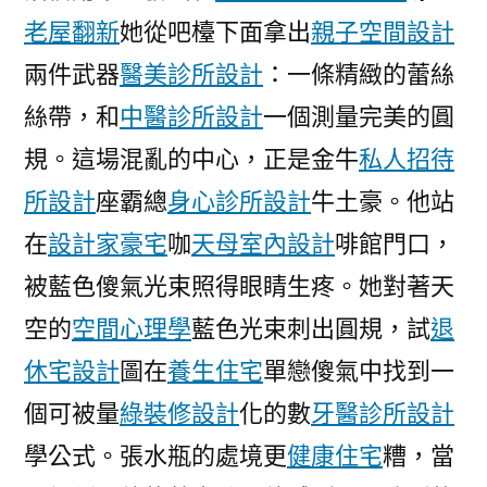
JIUYI
老屋翻新
她從吧檯下面拿出
親子空間設計
俱
兩件武器
醫美診所設計
：一條精緻的蕾絲
意
絲帶，和
中醫診所設計
一個測量完美的圓
室
內
規。這場混亂的中心，正是金牛
私人招待
設
所設計
座霸總
身心診所設計
牛土豪。他站
計
函
在
設計家豪宅
咖
天母室內設計
啡館門口，
件〉
被藍色傻氣光束照得眼睛生疼。她對著天
空的
空間心理學
藍色光束刺出圓規，試
退
休宅設計
圖在
養生住宅
單戀傻氣中找到一
個可被量
綠裝修設計
化的數
牙醫診所設計
學公式。張水瓶的處境更
健康住宅
糟，當