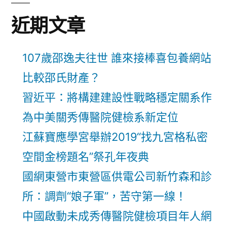
近期文章
107歲邵逸夫往世 誰來接棒喜包養網站
比較邵氏財產？
習近平：將構建建設性戰略穩定關系作
為中美關秀傳醫院健檢系新定位
江蘇寶應學宮舉辦2019“找九宮格私密
空間金榜題名”祭孔年夜典
國網東營市東營區供電公司新竹森和診
所：調劑“娘子軍”，苦守第一線！
中國啟動未成秀傳醫院健檢項目年人網