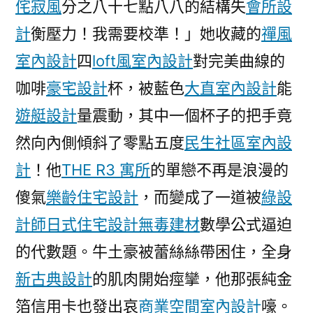
侘寂風
分之八十七點八八的結構失
會所設
港
計
衡壓力！我需要校準！」她收藏的
禪風
議
題
室內設計
四
loft風室內設計
對完美曲線的
發
咖啡
豪宅設計
杯，被藍色
大直室內設計
能
聲
遊艇設計
量震動，其中一個杯子的把手竟
的
英
然向內側傾斜了零點五度
民生社區室內設
國
計
！他
THE R3 寓所
的單戀不再是浪漫的
議
員
傻氣
樂齡住宅設計
，而變成了一道被
綠設
收
計師
日式住宅設計
無毒建材
數學公式逼迫
疑
的代數題。牛土豪被蕾絲絲帶困住，全身
似
恐
新古典設計
的肌肉開始痙攣，他那張純金
嚇
箔信用卡也發出哀
商業空間室內設計
嚎。
的