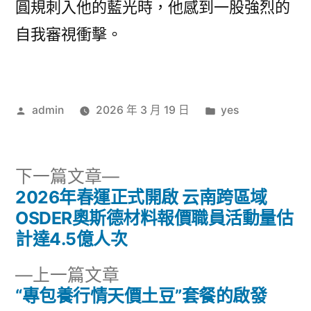
圓規刺入他的藍光時，他感到一股強烈的
自我審視衝擊。
作
分
admin
2026 年 3 月 19 日
yes
者:
類:
下
下一篇文章
一
2026年春運正式開啟 云南跨區域
文
篇
OSDER奧斯德材料報價職員活動量估
章
文
計達4.5億人次
章:
導
下
上一篇文章
一
“專包養行情天價土豆”套餐的啟發
覽