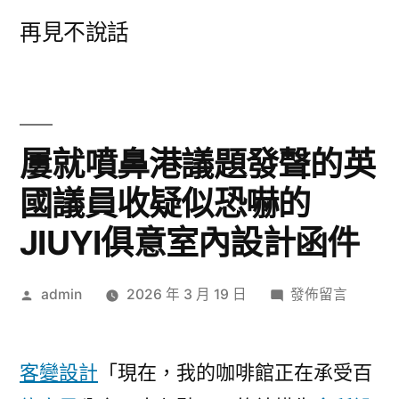
跳
再見不說話
至
主
要
內
屢就噴鼻港議題發聲的英
容
國議員收疑似恐嚇的
JIUYI俱意室內設計函件
作
在
admin
2026 年 3 月 19 日
發佈留言
者:
〈屢
就
噴
客變設計
「現在，我的咖啡館正在承受百
鼻