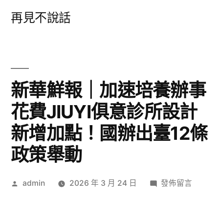
跳
再見不說話
至
主
要
內
新華鮮報｜加速培養辦事
容
花費JIUYI俱意診所設計
新增加點！國辦出臺12條
政策舉動
作
在
admin
2026 年 3 月 24 日
發佈留言
者:
〈新
華