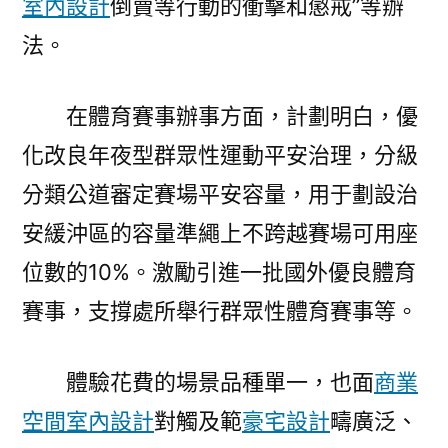
室內設計
倒賣等行動的衝擊和懲戒”等辦
法。
在體育賽事辦事方面，計劃明白，優
化改良年夜型群眾性運動平安治理，分級
分類公道審定賽場平安容量，用于劃設治
安緩沖區的容量準繩上不跨越賽場可用座
位數的10%。激勵引進一批國外優良體育
賽事，支撐處所舉行群眾性體育賽事等。
體驗花費的場景品種單一，也面
商業
空間室內設計
對觸及範
豪宅設計
疇廣泛、