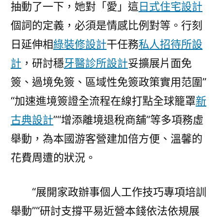
抽動了一下，她對「愛」這
日式住宅設計
個詞的定義，必須是情感比例對等。行刻
日延伸相
綠裝修設計
干任務
私人招待所設
計
，研討穩
牙醫診所設計
妥擴展片面免
簽、過境免簽、區域性免簽政策實用范圍”
“加速進境簽證全流程在線打點全球籠罩
新
古典設計
”“增添離境退稅商舖”等多項務虛
舉動，為本國游客營建加倍方便、溫馨的
花費周遭的狀況。
“展開家政辦事個人工作技巧專項培訓
舉動”“研討支撐平易近營本錢依法依規展