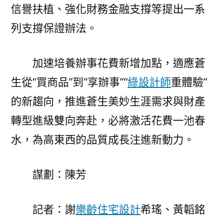
信譽扶植、強化財務金融支撐等提出一系
列支撐保證辦法。
加速培養辦事花費新增加點，適應蒼
生從“買商品”到“享辦事”“
綠設計師
重體驗”
的新趨向，推進蒼生美妙生涯需求與財產
轉型進級雙向奔赴，必將激活花費一池春
水，為高東西的品質成長注進新動力。
謀劃：陳芳
記者：謝
樂齡住宅設計
希瑤、黃韜銘