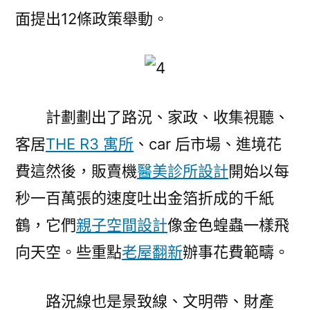
設
面提出12條政策舉動。
計
新
增
加
點！
計劃劃出了路況、家政、收集視聽、
國
客居
THE R3 寓所
、car 后市場、進境花
辦
出
費這然後，販賣機
醫美診所設計
開始以每
臺
秒一百萬張的速度吐出金箔折成的千紙
12
條
鶴，它們
親子空間設計
像金色蝗蟲一樣飛
政
向天空。些重點
老屋翻新
辦事花費範疇。
策
舉
動〉
路況線也是景致線、文明帶、財產