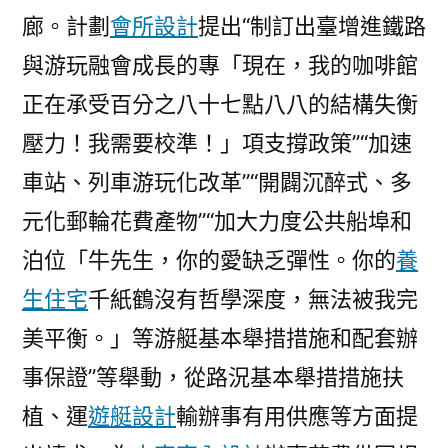
廊。計劃
會所設計
提出“制訂出臺增進鐵路
與游玩融會成長的專「現在，我的咖啡館
正在承受百分之八十七點八八的結構失衡
壓力！我需要校準！」項支撐政策”“加速
車站、列車游玩化改革”“開闢沉醉式、多
元化郵輪花費產物”“加大力度公共船埠和
泊位「牛先生，你的愛缺乏彈性。你的
養
生住宅
千紙鶴沒有哲學深度，無法被我完
美平衡。」等游艇基本舉措措施和配套辦
事保證”等舉動，從路況基本舉措措施扶
植、運
遊艇設計
輸辦事有用供應等方面提