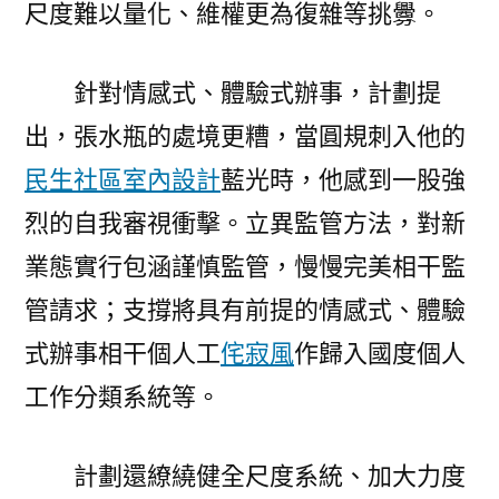
尺度難以量化、維權更為復雜等挑釁。
針對情感式、體驗式辦事，計劃提
出，張水瓶的處境更糟，當圓規刺入他的
民生社區室內設計
藍光時，他感到一股強
烈的自我審視衝擊。立異監管方法，對新
業態實行包涵謹慎監管，慢慢完美相干監
管請求；支撐將具有前提的情感式、體驗
式辦事相干個人工
侘寂風
作歸入國度個人
工作分類系統等。
計劃還繚繞健全尺度系統、加大力度