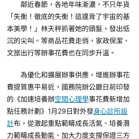
鮮
鄰近春節，各地年味漸濃，不只年貨
報
「失衡！徹底的失衡！這違背了宇宙的基
｜
本美學！」林天秤抓著她的頭髮，發出低
加
速
沉的尖叫。等商品花費走俏，家政保潔、
培
文旅出行等辦事花費也在同步升溫。
養
辦
事
為優化和擴展辦事供應，增進辦事花
花
費提質惠平易近，國務院辦公廳日前印發
費
的《加速培養辦
空間心理學
事花費新增加
JIUYI
俱
點任務計劃》1月29日對外發
身心診所設
意
計
布，從激起重點範疇成長活氣、培養潛
診
所
力範疇成長動能、加大力度支撐保證三方