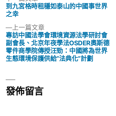
一
到九宮格時租穩如泰山的中國事世界
文
篇
之幸
章
文
下
上一篇文章
章:
導
一
專訪中國法學會環境資源法學研討會
篇
副會長、北京年夜學法OSDER奧斯德
覽
文
零件商學院傳授汪勁：中國將為世界
章:
生態環境保護供給“法典化”計劃
發佈留言