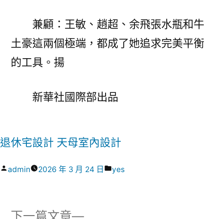
兼顧：王敏、趙超、余飛張水瓶和牛
土豪這兩個極端，都成了她追求完美平衡
的工具。揚
新華社國際部出品
退休宅設計
天母室內設計
作
分
admin
2026 年 3 月 24 日
yes
者:
類:
下
下一篇文章