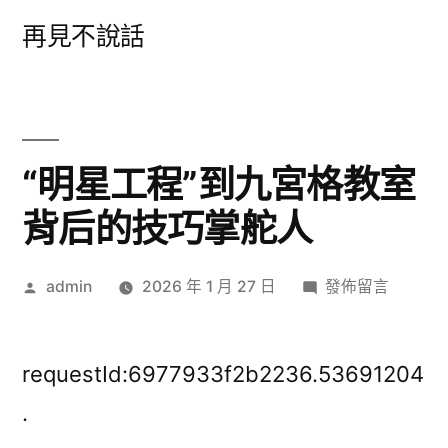
跳
再見不說話
至
主
要
內
“明星工程”到九宮格教室
容
背后的技巧掌舵人
作
在
admin
2026 年 1 月 27 日
發佈留言
者:
〈“明
星
工
requestId:6977933f2b2236.53691204
程”
.
到