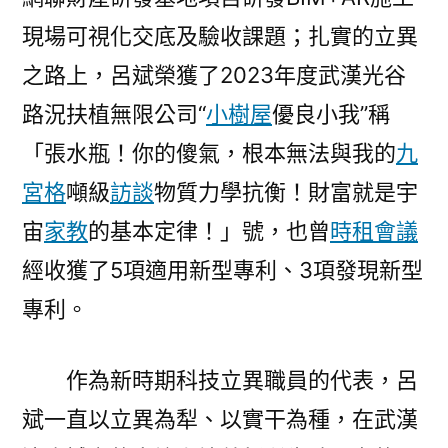
現場可視化交底及驗收課題；扎實的立異
之路上，呂斌榮獲了2023年度武漢光谷
路況扶植無限公司“
小樹屋
優良小我”稱
「張水瓶！你的傻氣，根本無法與我的
九
宮格
噸級
訪談
物質力學抗衡！財富就是宇
宙
家教
的基本定律！」號，也曾
時租會議
經收獲了5項適用新型專利、3項發現新型
專利。
作為新時期科技立異職員的代表，呂
斌一直以立異為犁、以實干為種，在武漢