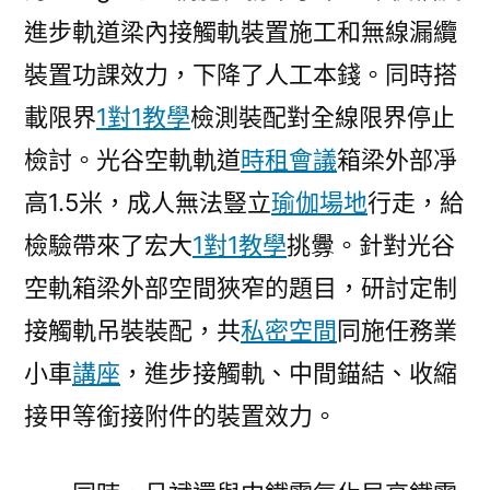
進步軌道梁內接觸軌裝置施工和無線漏纜
裝置功課效力，下降了人工本錢。同時搭
載限界
1對1教學
檢測裝配對全線限界停止
檢討。光谷空軌軌道
時租會議
箱梁外部凈
高1.5米，成人無法豎立
瑜伽場地
行走，給
檢驗帶來了宏大
1對1教學
挑釁。針對光谷
空軌箱梁外部空間狹窄的題目，研討定制
接觸軌吊裝裝配，共
私密空間
同施任務業
小車
講座
，進步接觸軌、中間錨結、收縮
接甲等銜接附件的裝置效力。