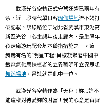
九
武漢光谷空軌正式守舊運營已兩年有
宮
格
余，近一段時代單日客
瑜伽場地
流不竭打
教
破記載。該線路位于湖北省武漢市東湖高
室
背
新區光谷中心生態年夜走廊內，是生態年
后
夜走廊游玩配套基本舉措措施之一。這一
的
赫赫有名的“明星工程”異樣凝聚著中國中
技
巧
鐵電氣化局扶植者的立異聰明和立異思想
掌
舞蹈場地
，呂斌就是此中一位。
舵
人〉
武漢光谷空軌作為「天秤！妳…妳不
能這樣對待愛妳的財富！我的心意是實實