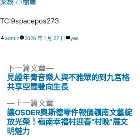
家教
小樹屋
TC:9spacepos273
作
分
admin
2026 年 1 月 27 日
yes
者:
類:
下
下一篇文章
一
見證年青音樂人與不雅眾的到九宮格
文
篇
共享空間雙向生長
章
文
下
上一篇文章
章:
導
一
讓OSDER奧斯德零件報價嶺南文藝綻
篇
放光榮！嶺南幸福村迎春“村晚”展文
覽
文
明魅力