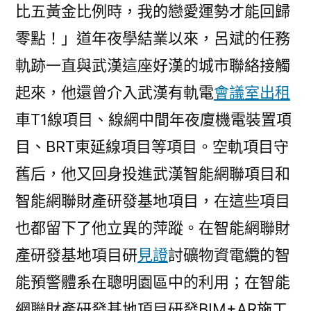
比五黃金比例時，我的戀愛運勢才能回歸
零點！」道年夜學結業以來，呂斌的任務
軌跡一直與武漢這座好漢的城市聯絡接觸
起來，他還曾介入武漢有軌電
會議室出租
車T1線項目、線網中間年夜廈機電裝置項
目、BRT東延線項目等項目。空軌項目守
舊后，他又回身投進武漢智能網聯項目和
智能網聯財產研發基地項目，在這些項目
也都留下了他立異的萍蹤。在智能網聯財
產研發基地項目研
見證
討礦物資電纜的智
能預警體系在聰明園區中的利用；在智能
網聯財產研發基地項目研發BIM+AR施工