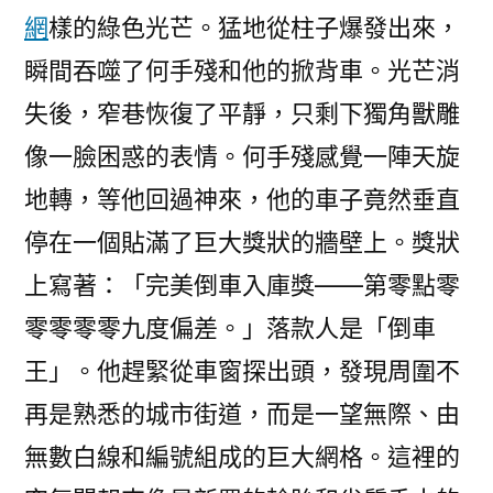
網
樣的綠色光芒。猛地從柱子爆發出來，
瞬間吞噬了何手殘和他的掀背車。光芒消
失後，窄巷恢復了平靜，只剩下獨角獸雕
像一臉困惑的表情。何手殘感覺一陣天旋
地轉，等他回過神來，他的車子竟然垂直
停在一個貼滿了巨大獎狀的牆壁上。獎狀
上寫著：「完美倒車入庫獎——第零點零
零零零零九度偏差。」落款人是「倒車
王」。他趕緊從車窗探出頭，發現周圍不
再是熟悉的城市街道，而是一望無際、由
無數白線和編號組成的巨大網格。這裡的