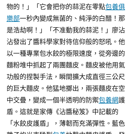
物的！」「它會把你的蒜泥在零點
包養俱
樂部
一秒內變成無菌的、純淨的白醋！那
是浩劫啊！」「不准動我的蒜泥！」廖沾
沾發出了醬料學家對待信仰般的怒吼。他
以一種專業包水餃的極限速度，從旁邊的
麵粉堆中抓起了兩團麵皮。麵皮被他用氣
功般的捏製手法，瞬間擴大成直徑三公尺
的巨大麵皮。他猛地擲出，兩張麵皮在空
中交疊，變成一個半透明的防禦
包養網
護
盾。這就是家傳《沾醬秘笈》中記載的
「水餃皮護盾」，薄韌而充滿彈性。藍色