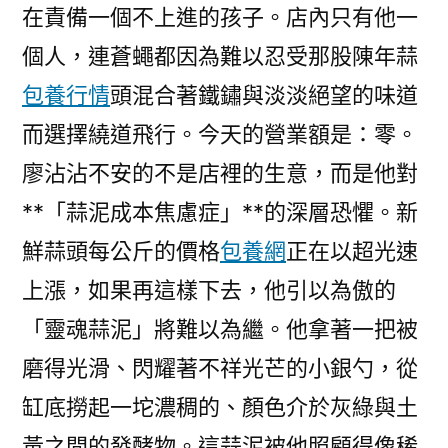
在責備一個不上進的孩子。店內只有他一
個人，連蒼蠅都因為難以忍受那股陳年蒜
包養行情
頭混合著鐵鏽與淡淡絕望的味道
而選擇繞道飛行。今天的營業額是：零。
廖沾沾不安的不是店裡的生意，而是他對
**「蒜泥成本焦慮症」**的深層恐懼。新
鮮蒜頭每公斤的價格
包養網
正在以超光速
上漲，如果再這樣下去，他引以為傲的
「靈魂蒜泥」將難以為繼。他拿著一把被
磨得光滑、閃耀著不祥光芒的小銀勺，從
缸底撈起一坨濃稠的、顏色介於灰綠與土
黃之間的發酵物。這蒜泥被他照顧得像稀