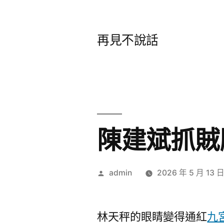
跳
至
再見不說話
主
要
內
容
陳建斌抓賊
作
admin
2026 年 5 月 13 
者:
林天秤的眼睛變得通紅
九