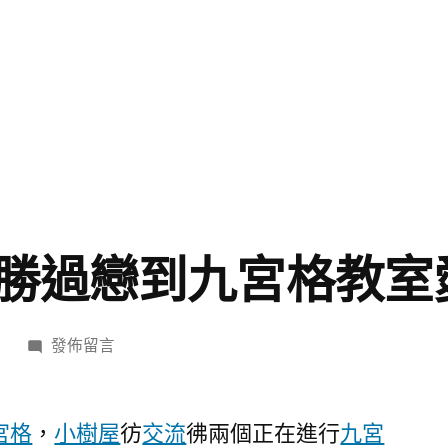
勝過戀到九宮格教室
在
日
發佈留言
〈陳
建
斌
宮格
，
小樹屋
彷
交流
彿兩個正在進行
九宮