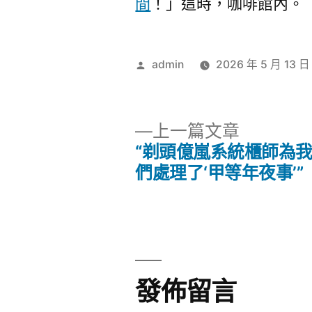
間
！」這時，咖啡館內。
作
admin
2026 年 5 月 13 日
者:
下
上一篇文章
一
“剃頭億嵐系統櫃師為
文
篇
們處理了‘甲等年夜事’”
文
章
章:
導
覽
發佈留言