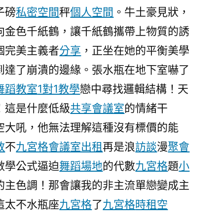
抓
子磅
私密空間
秤
個人空間
。牛土豪見狀，
賊
向金色千紙鶴，讓千紙鶴攜帶上物質的誘
勝
過
個完美主義者
分享
，正坐在她的平衡美學
戀
到達了崩潰的邊緣。張水瓶在地下室嚇了
到
舞蹈教室
九
1對1教學
戀中尋找邏輯結構！天
宮
！這是什麼低級
共享會議室
的情緒干
格
空大吼，他無法理解這種沒有標價的能
教
室
教
不
九宮格
會議室出租
再是浪
訪談
漫
聚會
愛〉
數學公式逼迫
舞蹈場地
的代數
九宮格
題
小
的主色調！那會讓我的非主流單戀變成主
這太不水瓶座
九宮格
了
九宮格
時租空