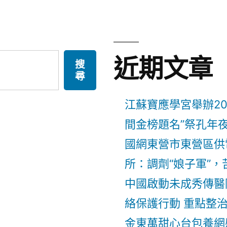
近期文章
搜
尋
江蘇寶應學宮舉辦20
間金榜題名”祭孔年
國網東營市東營區供
所：調劑“娘子軍”
中國啟動未成秀傳醫
絡保護行動 重點整
金東萬甜心台包養網