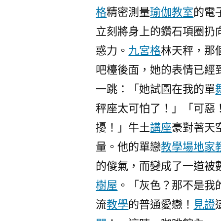
格
精密測量
瑜伽教室
的電
立刻將身上的鑽石項圈扔
惑力。
九宮格
林天秤，那
吧檯後面，她的表情已經
一跳：「她試圖在我的單
秤座太可怕了！」「可惡
擾！」牛土
講座
豪對著天
量。他的單戀
教學場地
家
的傻氣，而變成了一道被
樹屋
。「灰色？那不是我
流
教學
的普通愛戀！
見證