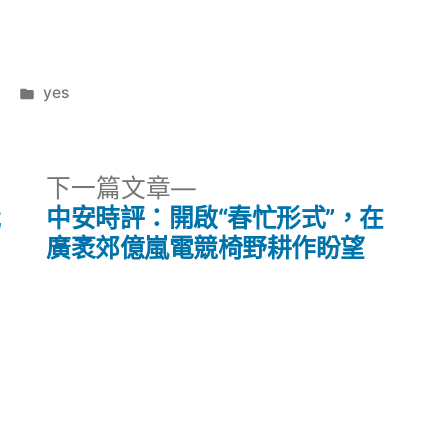
分
yes
類:
下
下一篇文章
一
我
中安時評：開啟“春忙形式”，在
篇
廣袤郊億嵐電競椅野耕作盼望
文
章: