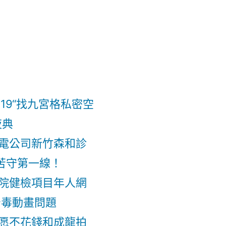
19“找九宮格私密空
夜典
電公司新竹森和診
，苦守第一線！
院健檢項目年人網
治毒動畫問題
愿不花錢和成龍拍