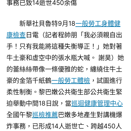
事務已致14逝世450余傷
講
機
新華社貝魯特9月18
一般勞工身體健
爆
炸
康檢查
日電（記者程帥朋「我必須親自出
事
手！只有我能將這種失衡導正！」她對著
務
已
牛土豪和虛空中的張水瓶大喊。 謝昊）她
致
的蕾絲絲帶像一條優雅的蛇，纏繞住牛土
14
豪的金箔千紙鶴
一般勞工體檢
，試圖進行
逝
世
柔性制衡。黎巴嫩公共衛生部公共衛生緊
450
迫舉動中間18日說，當
巡迴健康管理中心
秀
傳
全國午黎
巡檢推薦
巴嫩多地產生對講機爆
醫
炸事務，已形成14人逝世亡、跨越450人
院