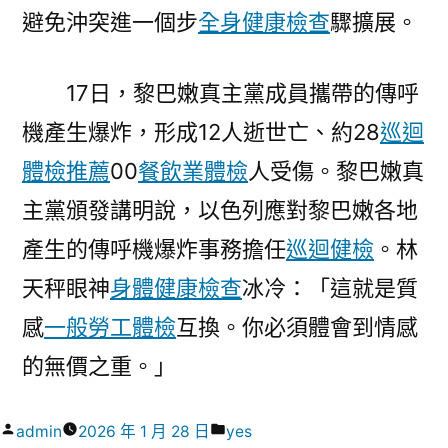
避免沖突進一個步
全身健康檢查
驟擴展。
17日，黎巴嫩真主黨成員攜帶的傳呼
機產生爆炸，形成12人逝世亡、約28
巡迴
體檢推薦
00
餐飲業體檢
人受傷。黎巴嫩真
主黨頒發講明說，以色列應對黎巴嫩各地
產生的傳呼機爆炸事務擔任
巡迴健檢
。林
天秤眼神
身體健康檢查
冰冷：「這就是質
感
一般勞工體檢
互換。你必須體會到情感
的無價之重。」
作
分
admin
2026 年 1 月 28 日
yes