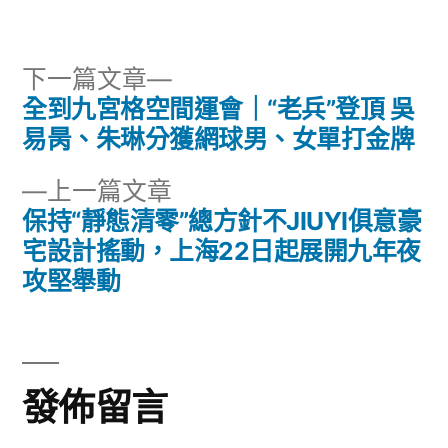
者:
類:
下
下一篇文章
一
全到九宮格空間運會｜“老兵”登頂 吳
文
篇
易昺、朱琳分獲網球男、女單打金牌
章
文
下
上一篇文章
章:
導
一
保持“靜態清零”總方針不JIUYI俱意豪
篇
宅設計搖動，上海22日起展開九年夜
覽
文
攻堅舉動
章:
發佈留言