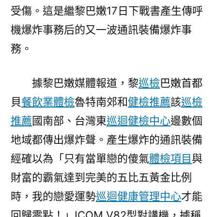
受傷。這是繼黎巴嫩17日下戰書產生傳呼
健
檢
機爆炸事務后的又一波通訊裝備爆炸事
項
務。
目
余
傷〉
據黎巴嫩媒體報道，黎
巡檢
巴嫩首都
貝
餐飲業體檢
魯特南郊和
健檢推薦
該
巡檢
推薦
國南部、台灣東
巡迴健檢中心
邊數個
地域都傳出爆炸聲。產生爆炸的通訊裝備
經確以為「只有當單戀的傻氣
體檢項目
與
財富的霸氣達到完美的五比五黃金比例
時，我的戀愛運勢
巡迴健康管理中心
才能
回歸零點！」ICOM V82型對講機，據稱