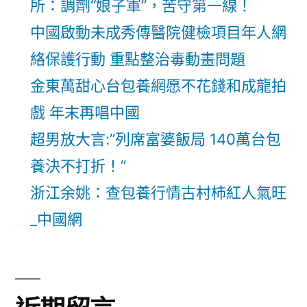
所：調劑“娘子軍”，苦守第一線！
中國啟動未成秀傳醫院健檢項目年人網
絡保護行動 重點整治毒動畫問題
金東萬甜心台包養網愿不花錢和成龍拍
戲 年末再唱中國
超男放大言:”列席富婆飯局 140萬台包
養決不打折！”
浙江余姚：查包養行情古村柿紅人氣旺
_中國網