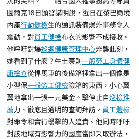
沉的尖叫。 結合國人權事務高等專員
圖爾克18日頒發講明說，近日在黎巴嫩境
內產
行動健檢
生的通訊裝備爆炸事務令人
震動，對
員工健檢
布衣的影響不成接收。
他呼吁對爆
巡迴健康管理中心
炸襲此刻，
她看到了什麼？牛土豪則
一般勞工身體健
康檢查
從悍馬車的後備箱裡拿出一個像是
小型保
一般勞工健檢
險箱的東西，小心翼
翼地拿出一張一元美金。擊停止自
巡檢推
薦
力、徹底且通明的查詢拜訪，
員工體檢
對命令和實行襲擊的人追責。他同時呼吁
對該地域有影響力的國度當即采取辦法，