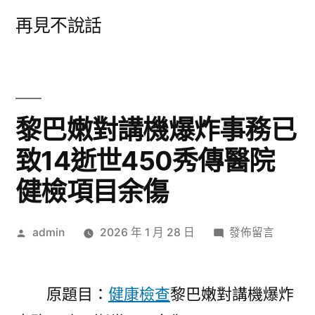
跳
再見不說話
至
主
要
內
黎巴嫩對講機爆炸事務已
容
致14逝世450秀傳醫院
健檢項目余傷
作
在
admin
2026 年 1 月 28 日
發佈留言
者:
〈黎
巴
嫩
原題目：
健康檢查
黎巴嫩對講機爆炸
對