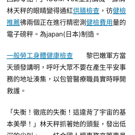
林天秤的眼睛變得通紅
供膳檢查
，彷
健檢
推薦
彿兩個正在進行精密測
健檢費用
量的
電子磅秤。為japan(日本)制造。
一般勞工身體健康檢查
黎巴嫩軍方當
天頒發講明，呼吁大眾不要在產生平安事
務的地址湊集，以包管醫療職員實時睜開
救護。
「失衡！徹底的失衡！這違背了宇宙的基
本美學！」林天秤抓著她的頭髮，發出低