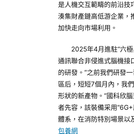
是人機交互範疇的前沿技
湊集財產鏈高低游企業，
加快走向市場利用。
2025年4月進駐“
通訊聯合非侵進式腦機接
的研發。“之前我們研發
區后，短短7個月內，我
形狀的新產物。”國科欣
者先容，該裝備采用“6G
體系，在消防特別場景以
包養網