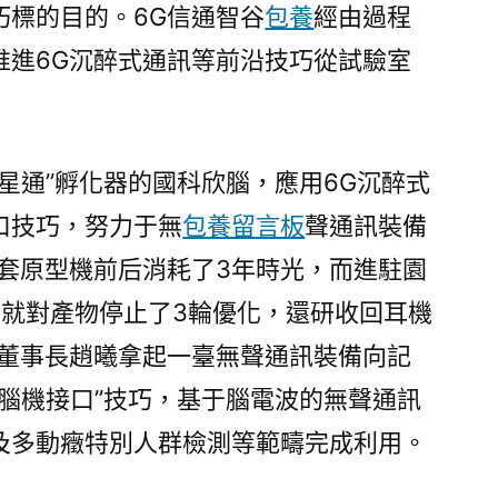
巧標的目的。6G信通智谷
包養
經由過程
推進6G沉醉式通訊等前沿技巧從試驗室
六極星通”孵化器的國科欣腦，應用6G沉醉式
口技巧，努力于無
包養留言板
聲通訊裝備
一套原型機前后消耗了3年時光，而進駐園
們就對產物停止了3輪優化，還研收回耳機
腦董事長趙曦拿起一臺無聲通訊裝備向記
+腦機接口”技巧，基于腦電波的無聲通訊
及多動癥特別人群檢測等範疇完成利用。