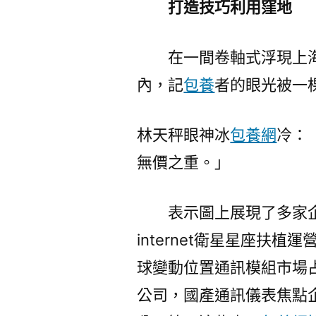
打造技巧利用窪地
在一間卷軸式浮現上
內，記
包養
者的眼光被一
林天秤眼神冰
包養網
冷：
無價之重。」
表示圖上展現了多家
internet衛星星座扶
球變動位置通訊模組市場
公司，國產通訊儀表焦點