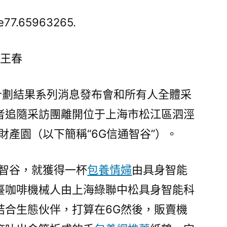
海
專
e77.65963265.
包
養
 王春
心
得
6G
”計劃結果系列消息發布會和所有人全體采
信
者追隨采訪團離開位于上海市松江區泗涇
通
財產園（以下簡稱“6G信通智谷”）。
智
谷：
培
通智谷，就獲得一杯
包養情婦
由具身智能
養
臺咖啡機械人由上海綠聯中松具身智能科
將
來
結合生態伙伴，打算在6G然後，販賣機
財