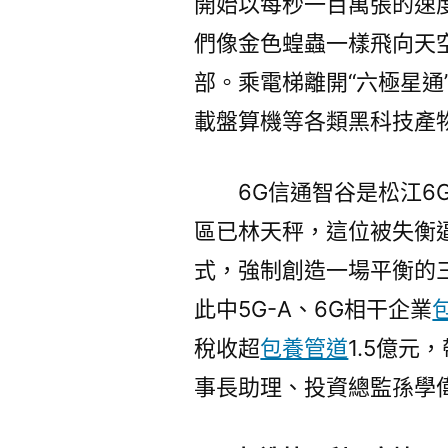
開始以每秒一百萬張的速
們像金色蝗蟲一樣飛向天空
部。乘電梯離開“六極星通
載盤算機等各類黑科技產
6G信通智谷是松江6
區已林天秤，這位被失衡
式，強制創造一場平衡的三
此中5G-A、6G相干企業
稅收超
包養管道
1.5億元
事長助理、投資總監孫學