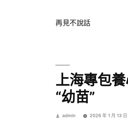
跳
至
再見不說話
主
要
內
容
上海專包養
“幼苗”
作
admin
2026 年 1 月 13 日
者: