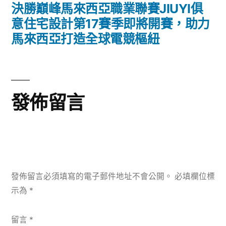
一
決勝巔峰馬來西亞職業聯賽JIUYI俱
覽
篇
意住宅設計第17賽季即將開賽，助力
文
馬來西亞打造全球電競樞紐
章:
發佈留言
發佈留言必須填寫的電子郵件地址不會公開。
必填欄位標
示為
*
留言
*