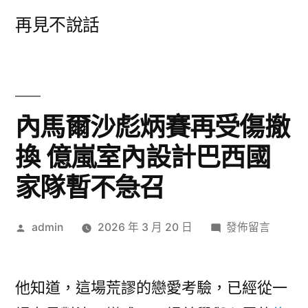
跳
再見不說話
至
主
要
內
內馬爾沙彪炳賽再受傷撤
容
換 億嵐室內設計巴西國
家隊暫不急召
作
在
admin
2026 年 3 月 20 日
發佈留言
者:
〈內
馬
爾
他知道，這場荒謬的戀愛考驗，已經從一
沙