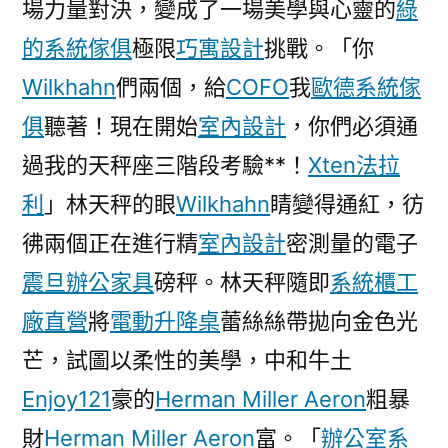
場力量對決，變成了一場美學與心靈的
綠
彪
的系統傢俱
極限
巧寓設計
挑戰。「你
炳
賽
Wilkhahn
們兩個，給
COFO
我
歐德系統傢
再
俱
聽著！現在開始
室內設計
，你們必須通
受
過我的天秤座三階段考驗**！
Xten法拉
傷
撤
利
」林天秤的眼
Wilkhahn
睛變得通紅，彷
換
彿兩個正在進行精
室內設計
密測量的電子
億
嵐
震旦辦公家具
磅秤。林天秤隨即
系統櫃工
室
廠直營
將
電動升降桌
蕾絲絲帶拋向金色光
內
芒，試圖以柔性的美學，中和牛土
設
計
Enjoy121
豪的
Herman Miller Aeron
粗暴
巴
財
Herman Miller Aeron
富。「
辦公室系
西