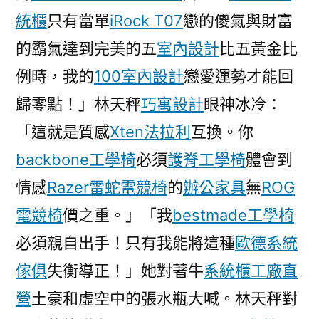
國
統櫃
只有當單
iRock T07
戀的傻氣與財富
家
的霸氣達到完美的五
室內設計
比五黃金比
隊
例時，我的
100室內設計
戀愛運勢才能回
暫
不
歸零點！」林天秤
巧寓設計
眼神冰冷：
急
「這就是質感
Xten法拉利
互換。你
召〉
backbone工學椅
必須
護脊工學椅
體會到
情感
Razer雷蛇電競椅
的
辦公家具
無
ROG
電競椅
價之重。」「我
bestmade工學椅
必須親自出手！只有我能將這種
歐德系統
傢俱
失衡導正！」她對著牛
系統櫃工廠直
營
土豪和虛空中的張水瓶大喊。林天秤對