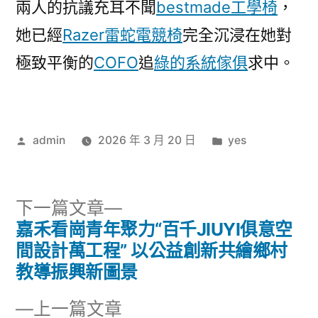
兩人的抗議充耳不聞
bestmade工學椅
，
她已經
Razer雷蛇電競椅
完全沉浸在她對
極致平衡的
COFO
追
綠的系統傢俱
求中。
作
分
admin
2026 年 3 月 20 日
yes
者:
類:
下
下一篇文章
一
嘉禾看崗青年聚力“百千JIUYI俱意空
文
篇
間設計萬工程” 以公益創新共繪鄉村
章
文
教導振興新圖景
章:
導
下
上一篇文章