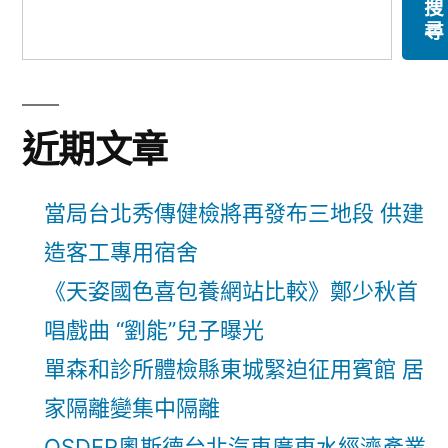
搜
尋
近期文章
當局台北秀傳健檢將再發布三地段 供建
造客工專用宿舍
《天姿國色喜包養網站比較》鄭少秋首
唱戲曲 “劉能”兒子曝光
單森和診所體檢縣東城緊迫征用賓館 居
家隔離變集中隔離
OSDER奧斯德台北汽車廣東水經濟產業