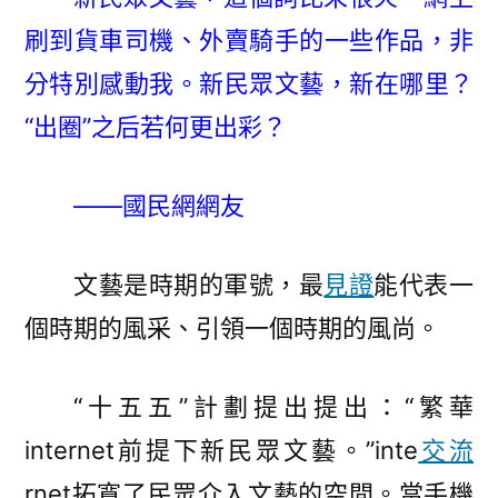
租
刷到貨車司機、外賣騎手的一些作品，非
新
民
分特別感動我。新民眾文藝，新在哪里？
眾
“出圈”之后若何更出彩？
文
藝
“出
——國民網網友
圈”，
若
文藝是時期的軍號，最
見證
能代表一
何
更
個時期的風采、引領一個時期的風尚。
出
彩？〉
“十五五”計劃提出提出：“繁華
internet前提下新民眾文藝。”inte
交流
rnet拓寬了民眾介入文藝的空間。當手機