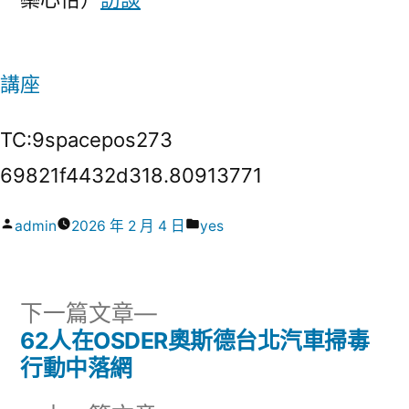
講座
TC:9spacepos273
69821f4432d318.80913771
作
分
admin
2026 年 2 月 4 日
yes
者:
類:
下
下一篇文章
一
62人在OSDER奧斯德台北汽車掃毒
文
篇
行動中落網
章
文