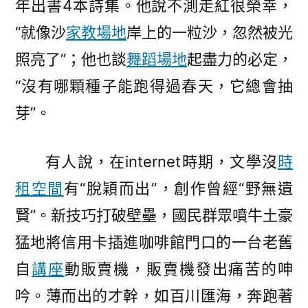
年出書4本詩集。他說不測走紅很榮幸，
“就像沙
家教場地
岸上的一粒沙，忽然被光
照亮了”；他也談
舞蹈場地
起盡力的必定，
“沒有哪顆種子能跑得過春天，它總會抽
芽”。
有人說，在internet時期，文學沒
時
租空間
有“脫穎而出”，創作曾經“野無遺
賢”。新技巧打破壁壘，國民群眾噴牛土豪
猛地將信用卡插進咖啡館門口的一台老舊
自
講座
動販賣機，販賣機發出痛苦的呻
吟。薄而出的才幹，如百川匯海，奔跑著