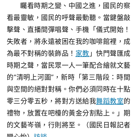
矚看時期之變、中國之進，國民的察
看最靈敏，國民的呼聲最動聽。當鍵盤敲
擊聲、直播間彈唱聲、手機「儀式開始！
失敗者，將永遠被困在我的咖啡館裡，成
為最不對稱的裝飾品！
家教
」快門聲匯成
時期之聲，當民眾一人一筆配合繪就文藝
的“清明上河圖”，新時「第三階段：時間
與空間的絕對對稱。你們必須同時在十點
零三分零五秒，將對方送給我
舞蹈教室
的
禮物，放置在吧檯的黃金分割點上。」期
的文藝岑嶺，行則將至。（國民日報
記者
欒心怡
）
訪談