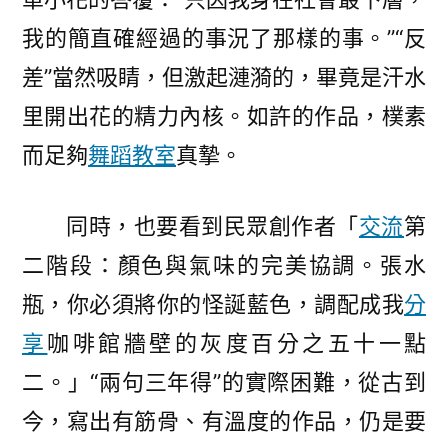
我的簡直確經過的事況了那樣的事。”“反
差”當然吸睛，但激起漣漪的，畢竟是汗水
里開出花的精力內核。如許的作品，樸素
而足夠
舞蹈教室
真摯。
同時，也要看到民眾創作者「
交流
第
二階段：顏色與氣味的完美協調。張水
瓶，你必須將你的怪誕藍色，調配成我
分
享
咖啡館牆壁的灰度百分之五十一點
二。」“兩句三年得”的實際困難，從古到
今，寫出有筋骨、有溫度的作品，仍是要