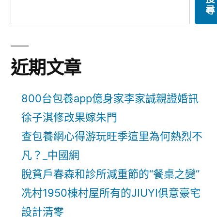
尋
近期文章
800台包養app億身家李家誠親證婚訊
徐子淇修改果嫁朱門
查包養網心得游玩旺季這里為何熱烈不
凡？_中國網
脫貧戶春森和診所減重節的“餐桌之變”
冼村1950棟村屋所有的JIUYI俱意豪宅
設計清零