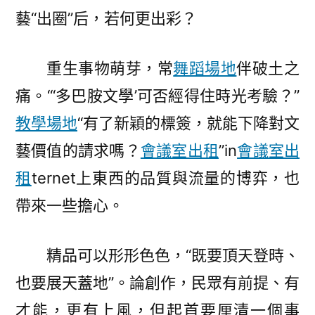
藝“出圈”后，若何更出彩？
重生事物萌芽，常
舞蹈場地
伴破土之
痛。“‘多巴胺文學’可否經得住時光考驗？”
教學場地
“有了新穎的標簽，就能下降對文
藝價值的請求嗎？
會議室出租
”in
會議室出
租
ternet上東西的品質與流量的博弈，也
帶來一些擔心。
精品可以形形色色，“既要頂天登時、
也要展天蓋地”。論創作，民眾有前提、有
才能，更有上風，但起首要厘清一個事