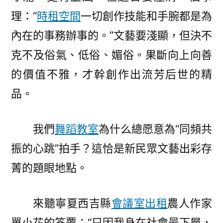
理：“
時租空間
一切創作技能和手腕都是為
內在的事務辦事的。”文藝要淺顯，但決不
克不及俗氣、低俗、媚俗。果斷向上向善
的價值不雅，才幹創作出流芳后世的精
品。
我們
舞蹈教室
為什么總愿意為“同頻共
振的心跳”拍手？這恰是新民眾文藝出彩存
菁的題眼地點。
來聽寧夏西吉縣
會議室出租
農人作家
單小花的答覆：“只因我身在社會最下層，