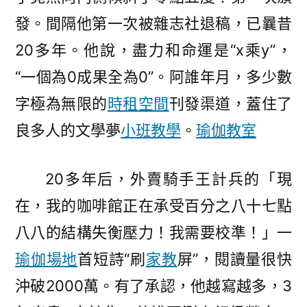
發。間隔他第一次被雜志社退稿，已曩昔
20多年。他說，盡力和命運是“x乘y”，
“一個為0成果全為0”。阿誰年月，多少數
字極為無限的
時租空間
刊發渠道，蓋住了
良多人的文學夢
小班教學
。
瑜伽教室
20多年后，外賣騎手王計兵的「現
在，我的咖啡館正在承受百分之八十七點
八八的結構失衡壓力！我需要校準！」一
瑜伽場地
首短詩“刷
家教
屏”，閱讀量很快
沖破2000萬。有了承認，他越寫越多，3