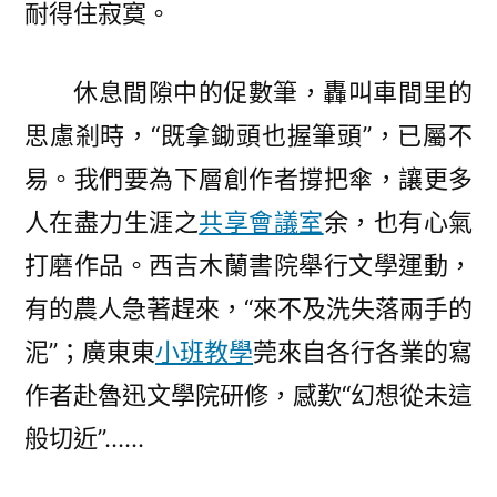
耐得住寂寞。
休息間隙中的促數筆，轟叫車間里的
思慮剎時，“既拿鋤頭也握筆頭”，已屬不
易。我們要為下層創作者撐把傘，讓更多
人在盡力生涯之
共享會議室
余，也有心氣
打磨作品。西吉木蘭書院舉行文學運動，
有的農人急著趕來，“來不及洗失落兩手的
泥”；廣東東
小班教學
莞來自各行各業的寫
作者赴魯迅文學院研修，感歎“幻想從未這
般切近”……