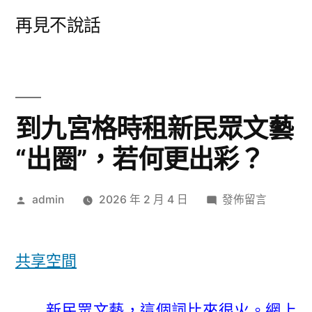
跳
再見不說話
至
主
要
內
到九宮格時租新民眾文藝
容
“出圈”，若何更出彩？
作
在
admin
2026 年 2 月 4 日
發佈留言
者:
〈到
九
宮
共享空間
格
時
新民眾文藝，這個詞比來很火。網上