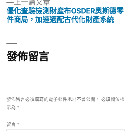
下
上一篇文章
章:
導
一
優化查驗檢測財產布OSDER奧斯德零
篇
件商局，加速適配古代化財產系統
覽
文
章:
發佈留言
發佈留言必須填寫的電子郵件地址不會公開。
必填欄位標
示為
*
留言
*