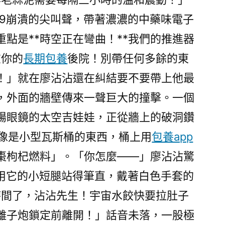
99崩潰的尖叫聲，帶著濃濃的中藥味電子
點是**時空正在彎曲！**我們的推進器
在你的
長期包養
後院！別帶任何多餘的東
！」就在廖沾沾還在糾結要不要帶上他最
，外面的牆壁傳來一聲巨大的撞擊。一個
陽眼鏡的太空吉娃娃，正從牆上的破洞鑽
像是小型瓦斯桶的東西，桶上用
包養app
棗枸杞燃料」。「你怎麼——」廖沾沾驚
9用它的小短腿站得筆直，戴著白色手套的
時間了，沾沾先生！宇宙水餃快要拉肚子
離子炮鎖定前離開！」話音未落，一股極