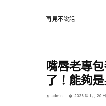
跳
至
再見不說話
主
要
內
容
嘴唇老專包
了！能夠是
作
admin
2026 年 1 月 29 
者: