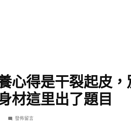
養心得是干裂起皮，
身材這里出了題目
在
日
發佈留言
〈嘴