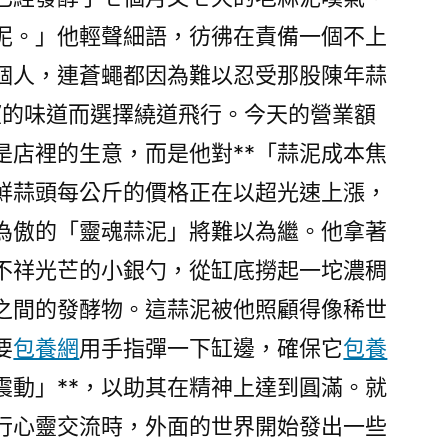
了！
泥。」他輕聲細語，彷彿在責備一個不上
能
夠
個人，連蒼蠅都因為難以忍受那股陳年蒜
是
望的味道而選擇繞道飛行。今天的營業額
身
是店裡的生意，而是他對**「蒜泥成本焦
材
這
新鮮蒜頭每公斤的價格正在以超光速上漲，
里
為傲的「靈魂蒜泥」將難以為繼。他拿著
出
了
不祥光芒的小銀勺，從缸底撈起一坨濃稠
題
之間的發酵物。這蒜泥被他照顧得像稀世
目〉
要
包養網
用手指彈一下缸邊，確保它
包養
震動」**，以助其在精神上達到圓滿。就
行心靈交流時，外面的世界開始發出一些