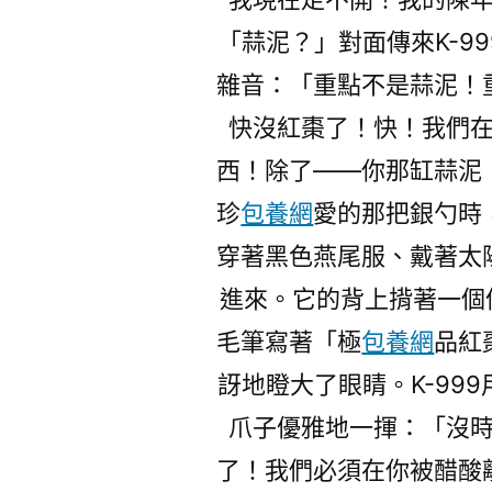
「蒜泥？」對面傳來K-9
雜音：「重點不是蒜泥！重
快沒紅棗了！快！我們
西！除了——你那缸蒜泥
珍
包養網
愛的那把銀勺時
穿著黑色燕尾服、戴著太
進來。它的背上揹著一個
毛筆寫著「極
包養網
品紅
訝地瞪大了眼睛。K-99
爪子優雅地一揮：「沒
了！我們必須在你被醋酸