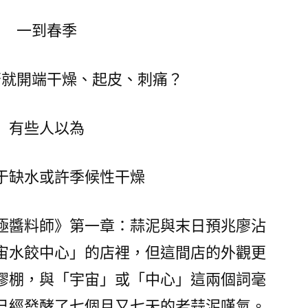
唇
老
一到春季
專
包
否就開端干燥、起皮、刺痛？
養
心
得
有些人以為
是
干
于缺水或許季候性干燥
裂
起
皮，
極醬料師》第一章：蒜泥與末日預兆廖沾
別
宙水餃中心」的店裡，但這間店的外觀更
光
膠棚，與「宇宙」或「中心」這兩個詞毫
補
水
已經發酵了七個月又七天的老蒜泥嘆氣。