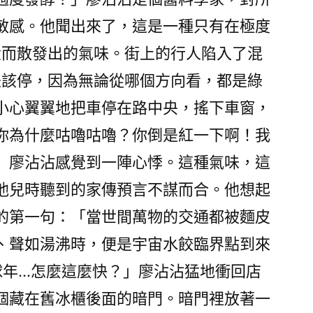
敏感。他聞出來了，這是一種只有在極度
大而散發出的氣味。街上的行人陷入了混
是該停，因為無論從哪個方向看，都是綠
小心翼翼地把車停在路中央，搖下車窗，
你為什麼咕嚕咕嚕？你倒是紅一下啊！我
」廖沾沾感覺到一陣心悸。這種氣味，這
他兒時聽到的家傳預言不謀而合。他想起
的第一句：「當世間萬物的交通都被麵皮
、聲如湯沸時，便是宇宙水餃臨界點到來
球年…怎麼這麼快？」廖沾沾猛地衝回店
個藏在舊冰櫃後面的暗門。暗門裡放著一