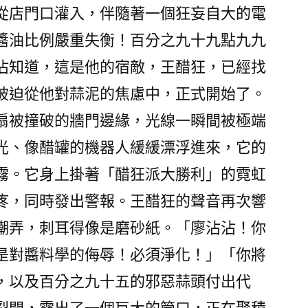
從店門口灌入，伴隨著一個狂妄自大的電
醬油比例嚴重失衡！百分之九十九點九九
沾知道，這是他的宿敵，王醋狂，已經找
被迫從他對蒜泥的焦慮中，正式開始了。
扇被撞破的牆門邊緣，光線一瞬間被極端
光、像醋罐的機器人緩緩漂浮進來，它的
霧。它身上掛著「醋狂派大勝利」的霓虹
疼，同時發出警報。王醋狂的聲音再次響
嘲弄，刺耳得像是磨砂紙。「廖沾沾！你
是對醬料學的侮辱！必須淨化！」「你將
，以及百分之九十五的邪惡蒜頭付出代