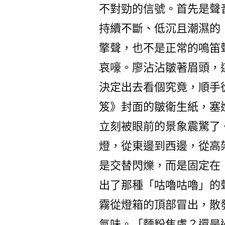
不對勁的信號。首先是聲
持續不斷、低沉且潮濕的
擎聲，也不是正常的鳴笛
哀嚎。廖沾沾皺著眉頭，
決定出去看個究竟，順手
笈》封面的皺衛生紙，塞
立刻被眼前的景象震驚了
燈，從東邊到西邊，從高
是交替閃爍，而是固定在
出了那種「咕嚕咕嚕」的
霧從燈箱的頂部冒出，散
氣味。「麵粉焦慮？還是