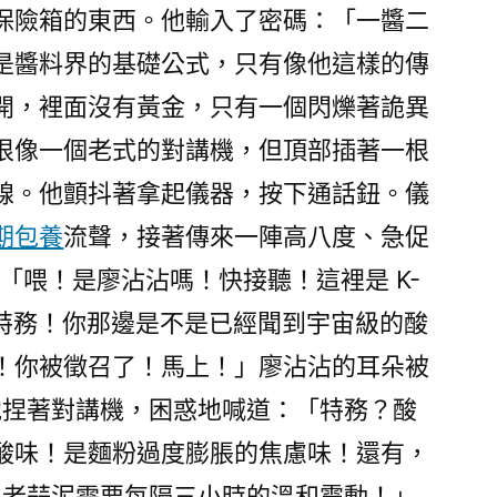
保險箱的東西。他輸入了密碼：「一醬二
是醬料界的基礎公式，只有像他這樣的傳
開，裡面沒有黃金，只有一個閃爍著詭異
很像一個老式的對講機，但頂部插著一根
線。他顫抖著拿起儀器，按下通話鈕。儀
期包養
流聲，接著傳來一陣高八度、急促
「喂！是廖沾沾嗎！快接聽！這裡是 K-
級特務！你那邊是不是已經聞到宇宙級的酸
！你被徵召了！馬上！」廖沾沾的耳朵被
他捏著對講機，困惑地喊道：「特務？酸
酸味！是麵粉過度膨脹的焦慮味！還有，
年老蒜泥需要每隔三小時的溫和震動！」