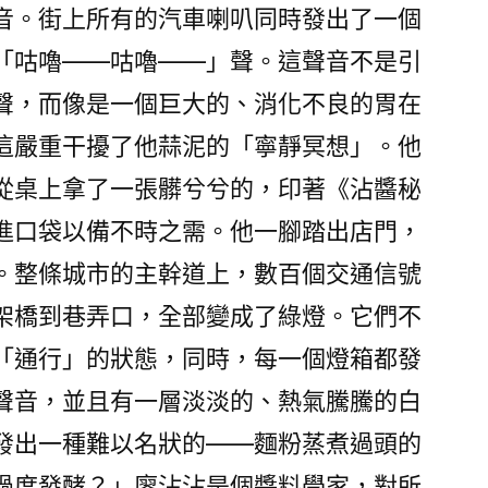
音。街上所有的汽車喇叭同時發出了一個
「咕嚕——咕嚕——」聲。這聲音不是引
聲，而像是一個巨大的、消化不良的胃在
這嚴重干擾了他蒜泥的「寧靜冥想」。他
從桌上拿了一張髒兮兮的，印著《沾醬秘
進口袋以備不時之需。他一腳踏出店門，
。整條城市的主幹道上，數百個交通信號
架橋到巷弄口，全部變成了綠燈。它們不
「通行」的狀態，同時，每一個燈箱都發
聲音，並且有一層淡淡的、熱氣騰騰的白
發出一種難以名狀的——麵粉蒸煮過頭的
過度發酵？」廖沾沾是個醬料學家，對所