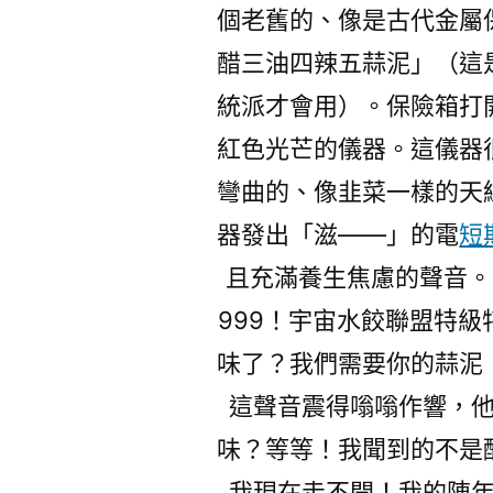
個老舊的、像是古代金屬
醋三油四辣五蒜泥」（這
統派才會用）。保險箱打
紅色光芒的儀器。這儀器
彎曲的、像韭菜一樣的天
器發出「滋——」的電
短
且充滿養生焦慮的聲音。
999！宇宙水餃聯盟特
味了？我們需要你的蒜泥
這聲音震得嗡嗡作響，
味？等等！我聞到的不是
我現在走不開！我的陳