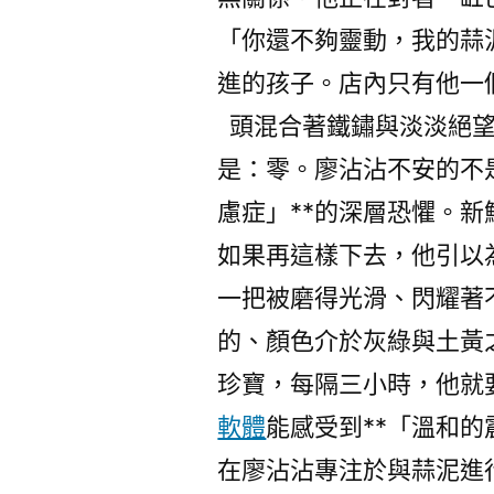
「你還不夠靈動，我的蒜
進的孩子。店內只有他一
頭混合著鐵鏽與淡淡絕
是：零。廖沾沾不安的不
慮症」**的深層恐懼。
如果再這樣下去，他引以
一把被磨得光滑、閃耀著
的、顏色介於灰綠與土黃
珍寶，每隔三小時，他就
軟體
能感受到**「溫和的
在廖沾沾專注於與蒜泥進