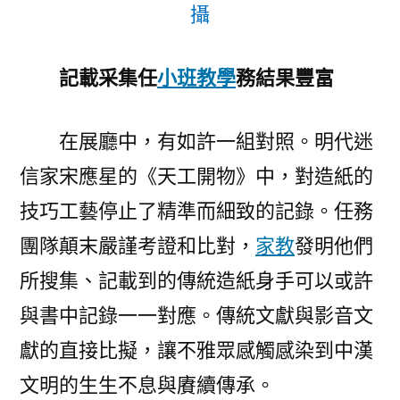
攝
記載采集任
小班教學
務結果豐富
在展廳中，有如許一組對照。明代迷
信家宋應星的《天工開物》中，對造紙的
技巧工藝停止了精準而細致的記錄。任務
團隊顛末嚴謹考證和比對，
家教
發明他們
所搜集、記載到的傳統造紙身手可以或許
與書中記錄一一對應。傳統文獻與影音文
獻的直接比擬，讓不雅眾感觸感染到中漢
文明的生生不息與賡續傳承。