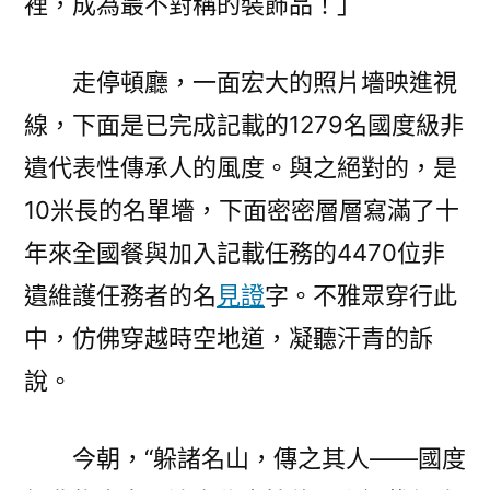
裡，成為最不對稱的裝飾品！」
格
會
議
走停頓廳，一面宏大的照片墻映進視
室
線，下面是已完成記載的1279名國度級非
為
什
遺代表性傳承人的風度。與之絕對的，是
么
10米長的名單墻，下面密密層層寫滿了十
要
年來全國餐與加入記載任務的4470位非
記
載〉
遺維護任務者的名
見證
字。不雅眾穿行此
中，仿佛穿越時空地道，凝聽汗青的訴
說。
今朝，“躲諸名山，傳之其人——國度