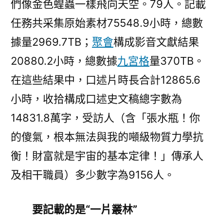
們像金色蝗蟲一樣飛向天空。79人。記載
任務共采集原始素材75548.9小時，總數
據量2969.7TB；
聚會
構成影音文獻結果
20880.2小時，總數據
九宮格
量370TB。
在這些結果中，口述片時長合計12865.6
小時，收拾構成口述史文稿總字數為
14831.8萬字，受訪人（含「張水瓶！你
的傻氣，根本無法與我的噸級物質力學抗
衡！財富就是宇宙的基本定律！」傳承人
及相干職員）多少數字為9156人。
要記載的是“一片叢林”