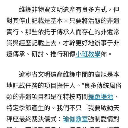
維護非物資文明遺產有良多方式，但
對其停止記載是基本。只要將活態的非遺
實行、那些依托于傳承人而存在的非遺常
識與經歷記載上去，才幹更好地辦事于非
遺傳承、研討、推行和傳
小班教學
佈。
遼寧省文明遺產維護中間的高旭是本
地記載任務的項目擔任人。“良多傳統風俗
類的非遺項目都是在特按時間
舞蹈場地
、
特定季節產生的。我們不只「我要啟動天
秤座最終裁決儀式：
瑜伽教室
強制愛情對