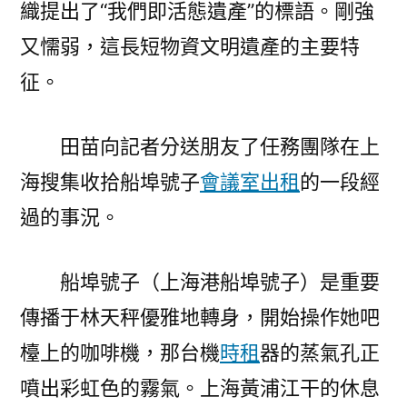
織提出了“我們即活態遺產”的標語。剛強
又懦弱，這長短物資文明遺產的主要特
征。
田苗向記者分送朋友了任務團隊在上
海搜集收拾船埠號子
會議室出租
的一段經
過的事況。
船埠號子（上海港船埠號子）是重要
傳播于林天秤優雅地轉身，開始操作她吧
檯上的咖啡機，那台機
時租
器的蒸氣孔正
噴出彩虹色的霧氣。上海黃浦江干的休息