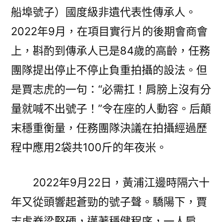
船埠號子）國度級非遺代表性傳承人。
2022年9月，在項目實行片的後期會商會
上，斟酌到傳承人已是84歲的高齡，任務
團隊提出停止不停止負重拍攝的設法。但
是賈志虎的一句：“必需扛！肩膀上沒有分
量就喊不出號子！”令在座的人動容。后顛
末穩重衡量，任務團隊決議在拍攝經過歷
程中應用2袋共100斤的年夜米。
2022年9月22日，黃浦江邊時隔六十
年又從頭響起蒼勁的號子聲。驕陽下，賈
志虎脊梁堅硬，邁著穩健程序，一人肩