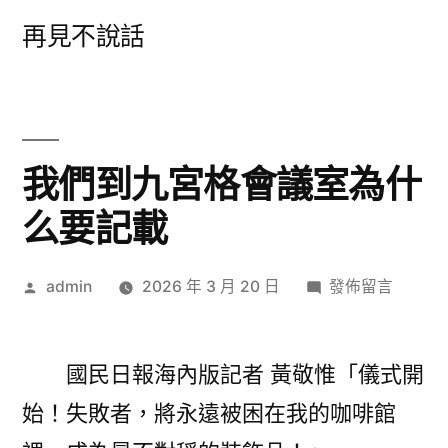
跳
再見不說話
至
主
要
內
我們到九宮格會議室為什
容
么要記載
作
在
admin
2026 年 3 月 20 日
發佈留言
者:
〈我
們
到
國民日報海內版記者 黃敬惟「儀式開
九
始！失敗者，將永遠被困在我的咖啡館
宮