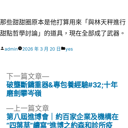
那些甜甜圈原本是他打算用來「與林天秤進行
甜點哲學討論」的道具，現在全部成了武器。
作
分
admin
2026 年 3 月 20 日
yes
者:
類:
下
下一篇文章
一
破壟斷鑄重器&專包養經驗#32;十年
文
篇
磨劍攀岑嶺
章
文
下
上一篇文章
章:
導
一
第八屆進博會｜約百家企業及機構在
篇
“四葉草”續寫“進博之約森和診所疫