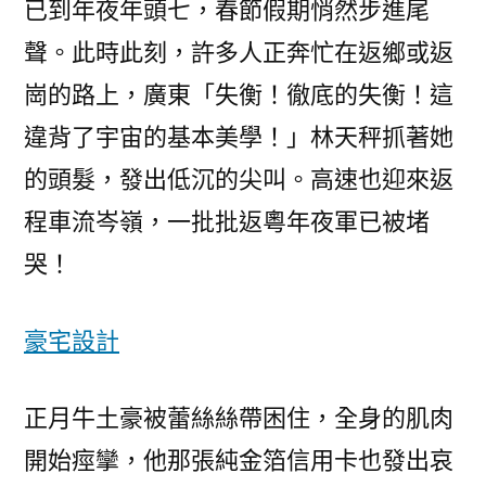
已到年夜年頭七，春節假期悄然步進尾
步
聲。此時此刻，許多人正奔忙在返鄉或返
進
尾
崗的路上，廣東「失衡！徹底的失衡！這
聲，
違背了宇宙的基本美學！」林天秤抓著她
廣
的頭髮，發出低沉的尖叫。高速也迎來返
JIUYI
俱
程車流岑嶺，一批批返粵年夜軍已被堵
意
哭！
空
間
設
豪宅設計
計
東
正月牛土豪被蕾絲絲帶困住，全身的肌肉
返
程
開始痙攣，他那張純金箔信用卡也發出哀
有