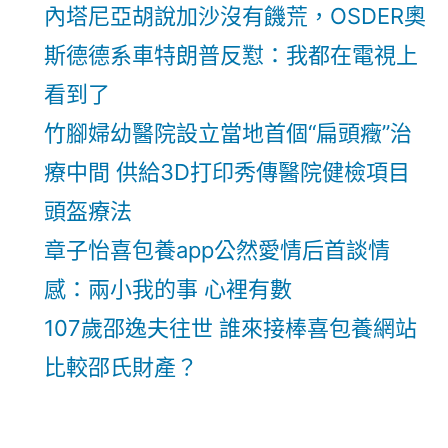
內塔尼亞胡說加沙沒有饑荒，OSDER奧
斯德德系車特朗普反懟：我都在電視上
看到了
竹腳婦幼醫院設立當地首個“扁頭癥”治
療中間 供給3D打印秀傳醫院健檢項目
頭盔療法
章子怡喜包養app公然愛情后首談情
感：兩小我的事 心裡有數
107歲邵逸夫往世 誰來接棒喜包養網站
比較邵氏財產？