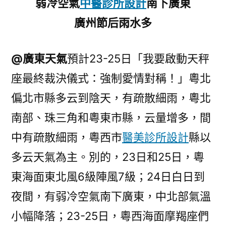
弱冷空氣
中醫診所設計
南下廣東
廣州節后雨水多
@廣東天氣
預計23-25日「我要啟動天秤
座最終裁決儀式：強制愛情對稱！」粵北
偏北市縣多云到陰天，有疏散細雨，粵北
南部、珠三角和粵東市縣，云量增多，間
中有疏散細雨，粵西市
醫美診所設計
縣以
多云天氣為主。別的，23日和25日，粵
東海面東北風6級陣風7級；24日白日到
夜間，有弱冷空氣南下廣東，中北部氣溫
小幅降落；23-25日，粵西海面摩羯座們