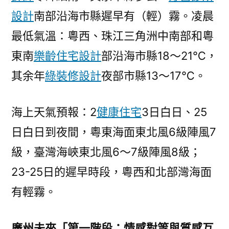
設計
南部沿海市縣遲早有（輕）霧。凌晨
最低氣溫：粵西、珠江三角洲中南部和粵
東南
樂齡住宅設計
部沿海市縣18～21℃，
其余年
綠裝修設計
夜部市縣13～17℃。
海上天氣預報：2
健康住宅
3日白日、25
日白日到夜間，粵東海面東北風6級陣風7
級，臺灣海峽東北風6～7級陣風8級；
23-25日的遲早時段，粵西和北部灣海面
有輕霧。
廣州未來「第一階段：情感對等與質感互