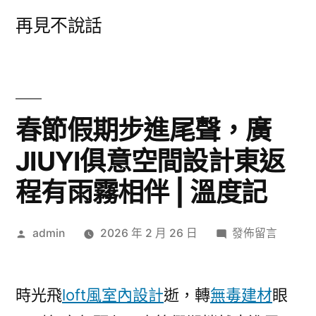
跳
再見不說話
至
主
要
內
春節假期步進尾聲，廣
容
JIUYI俱意空間設計東返
程有雨霧相伴 | 溫度記
作
在
admin
2026 年 2 月 26 日
發佈留言
者:
〈春
節
假
時光飛
loft風室內設計
逝，轉
無毒建材
眼
期