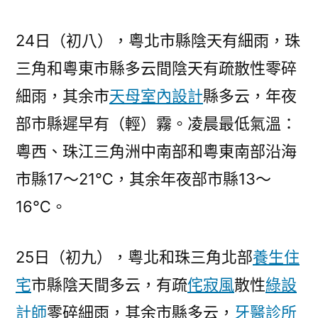
24日（初八），粵北市縣陰天有細雨，珠
三角和粵東市縣多云間陰天有疏散性零碎
細雨，其余市
天母室內設計
縣多云，年夜
部市縣遲早有（輕）霧。凌晨最低氣溫：
粵西、珠江三角洲中南部和粵東南部沿海
市縣17～21℃，其余年夜部市縣13～
16℃。
25日（初九），粵北和珠三角北部
養生住
宅
市縣陰天間多云，有疏
侘寂風
散性
綠設
計師
零碎細雨，其余市縣多云，
牙醫診所