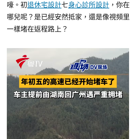
嚎。初
退休宅設計
七
身心診所設計
，你在
雨
霧
哪兒呢？是已經安然抵家，還是像視頻里
相
一樣堵在返程路上？
伴
|
溫
度
記〉