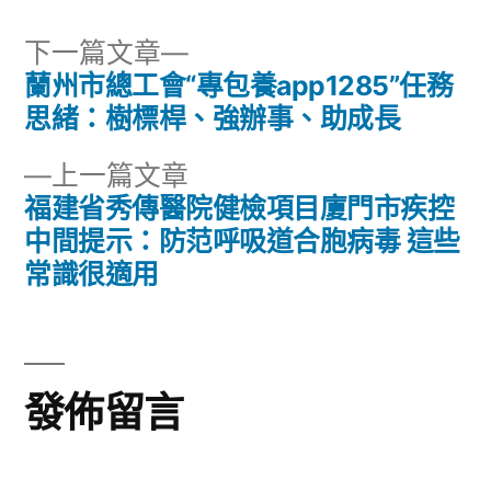
下
下一篇文章
一
蘭州市總工會“專包養app1285”任務
文
篇
思緒：樹標桿、強辦事、助成長
章
文
下
上一篇文章
章:
導
一
福建省秀傳醫院健檢項目廈門市疾控
篇
中間提示：防范呼吸道合胞病毒 這些
覽
文
常識很適用
章:
發佈留言