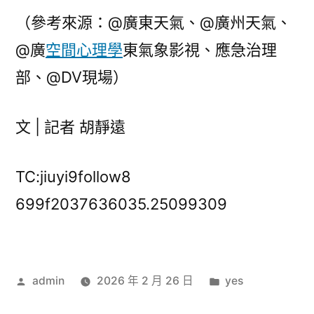
（參考來源：@廣東天氣、@廣州天氣、
@廣
空間心理學
東氣象影視、應急治理
部、@DV現場）
文 | 記者 胡靜遠
TC:jiuyi9follow8
699f2037636035.25099309
作
分
admin
2026 年 2 月 26 日
yes
者:
類: