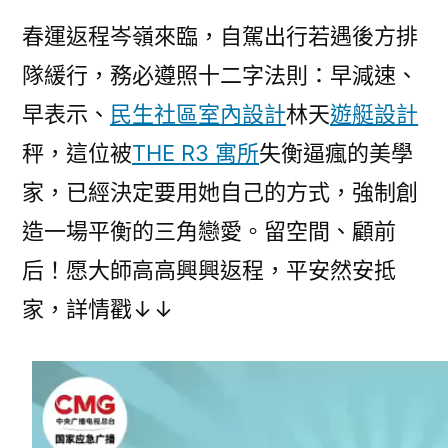
春運返程岑嶺來臨，自駕出行若遇後方排
隊緩行，務必遵照十二字法則：早減速、
早表示、
民生社區室內設計
林天
遊艇設計
秤，這位被
THE R3 寓所
失衡逼瘋的美學
家，已經決定要用她自己的方式，強制創
造一場平衡的三角戀愛。留空間、顧前
后！愿大師高高興興返程，平安然安抵
家，詳情戳↓↓