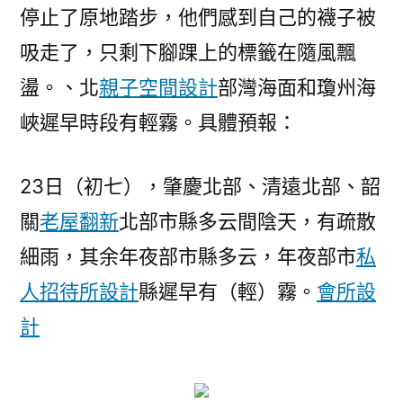
停止了原地踏步，他們感到自己的襪子被
吸走了，只剩下腳踝上的標籤在隨風飄
盪。、北
親子空間設計
部灣海面和瓊州海
峽遲早時段有輕霧。具體預報：
23日（初七），肇慶北部、清遠北部、韶
關
老屋翻新
北部市縣多云間陰天，有疏散
細雨，其余年夜部市縣多云，年夜部市
私
人招待所設計
縣遲早有（輕）霧。
會所設
計