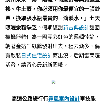
換。牛土豪，你必須用你最便宜的一張鈔
票，換取張水瓶最貴的一滴淚水。」七天
晾曬余額缺乏。
假期返甜
新古典設計
甜圈
被機器轉化為一團團彩虹色的邏輯悖論，
朝著金箔千紙鶴發射出去。程云漸多，偶
有散裝
日式住宅設計
雨出沒，后期雷雨趨
活潑，請留心最新新聞哦。
高速公路緩行行
禪風室內設計
車技能