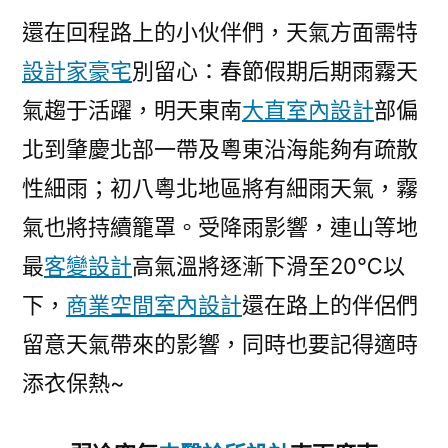
還在回程路上的小伙伴們，天氣方面需特
設計家豪宅
別留心：春節假期后期雨霧天
氣趨于活躍，明天東南
大直室內設計
部偏
北到肇慶北部一帶及粵東沿海能夠有疏散
性細雨；初八粵北地區將有細雨天氣，霧
氣也將持續籠罩。受降雨影響，連山等地
最
客變設計
高氣溫將逐漸下滑至20℃以
下，
商業空間室內設計
還在路上的伴侶們
留意天氣帶來的影響，同時也要記得適時
添衣保熱~