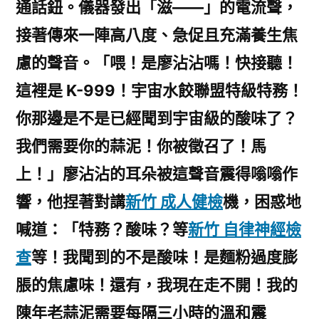
通話鈕。儀器發出「滋——」的電流聲，
接著傳來一陣高八度、急促且充滿養生焦
慮的聲音。「喂！是廖沾沾嗎！快接聽！
這裡是 K-999！宇宙水餃聯盟特級特務！
你那邊是不是已經聞到宇宙級的酸味了？
我們需要你的蒜泥！你被徵召了！馬
上！」廖沾沾的耳朵被這聲音震得嗡嗡作
響，他捏著對講
新竹 成人健檢
機，困惑地
喊道：「特務？酸味？等
新竹 自律神經檢
查
等！我聞到的不是酸味！是麵粉過度膨
脹的焦慮味！還有，我現在走不開！我的
陳年老蒜泥需要每隔三小時的溫和震