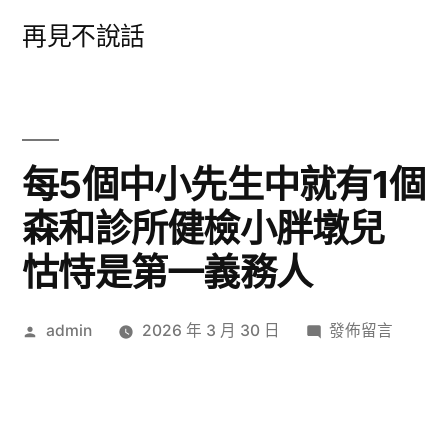
跳
再見不說話
至
主
要
內
每5個中小先生中就有1個
容
森和診所健檢小胖墩兒
怙恃是第一義務人
作
在
admin
2026 年 3 月 30 日
發佈留言
者:
〈每
5
個
中