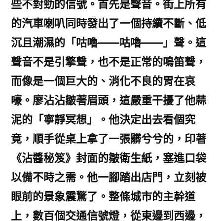
些不對勁的信號。首先是聲音。街上所有
的汽車喇叭同時發出了一個持續不斷、低
沉且潮濕的「咕嚕——咕嚕——」聲。這
聲音不是引擎聲，也不是正常的鳴笛聲，
而像是一個巨大的、消化不良的胃在哀
嚎。廖沾沾皺著眉頭，這嚴重干擾了他蒜
泥的「寧靜冥想」。他決定出去看個究
竟，順手從桌上拿了一張髒兮兮的，印著
《沾醬秘笈》封面的皺衛生紙，塞進口袋
以備不時之需。他一腳踏出店門，立刻被
眼前的景象震驚了。整條城市的主幹道
上，數百個交通信號燈，從東邊到西邊，