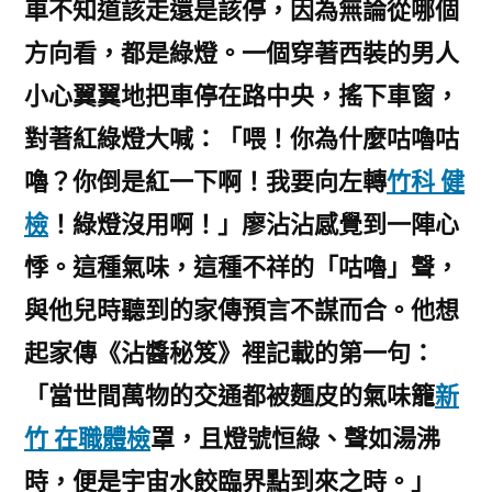
車不知道該走還是該停，因為無論從哪個
方向看，都是綠燈。一個穿著西裝的男人
小心翼翼地把車停在路中央，搖下車窗，
對著紅綠燈大喊：「喂！你為什麼咕嚕咕
嚕？你倒是紅一下啊！我要向左轉
竹科 健
檢
！綠燈沒用啊！」廖沾沾感覺到一陣心
悸。這種氣味，這種不祥的「咕嚕」聲，
與他兒時聽到的家傳預言不謀而合。他想
起家傳《沾醬秘笈》裡記載的第一句：
「當世間萬物的交通都被麵皮的氣味籠
新
竹 在職體檢
罩，且燈號恒綠、聲如湯沸
時，便是宇宙水餃臨界點到來之時。」