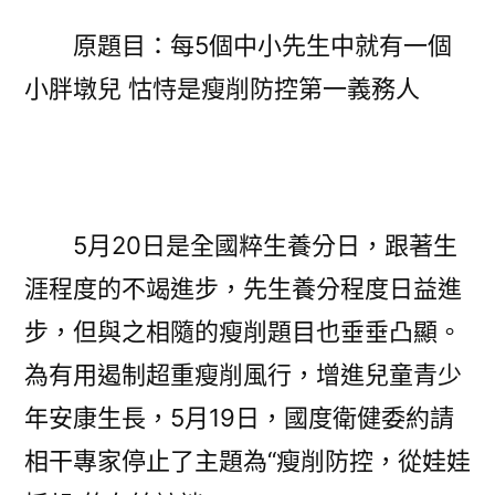
小
原題目：每5個中小先生中就有一個
先
小胖墩兒 怙恃是瘦削防控第一義務人
生
中
就
有
1
個
5月20日是全國粹生養分日，跟著生
森
涯程度的不竭進步，先生養分程度日益進
和
步，但與之相隨的瘦削題目也垂垂凸顯。
診
所
為有用遏制超重瘦削風行，增進兒童青少
健
年安康生長，5月19日，國度衛健委約請
檢
相干專家停止了主題為“瘦削防控，從娃娃
小
胖