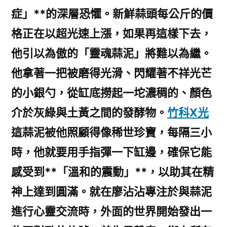
症」**的深層恐懼。新鮮蒜頭每公斤的價
格正在以超光速上漲，如果再這樣下去，
他引以為傲的「靈魂蒜泥」將難以為繼。
他拿著一把被磨得光滑、閃耀著不祥光芒
的小銀勺，從缸底撈起一坨濃稠的、顏色
介於灰綠與土黃之間的發酵物。
竹科X光
這蒜泥被他照顧得像稀世珍寶，每隔三小
時，他就要用手指彈一下缸邊，確保它能
感受到**「溫和的震動」**，以助其在精
神上達到圓滿。就在廖沾沾專注於與蒜泥
進行心靈交流時，外面的世界開始發出一