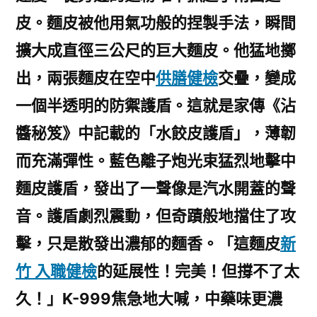
皮。麵皮被他用氣功般的捏製手法，瞬間
擴大成直徑三公尺的巨大麵皮。他猛地擲
出，兩張麵皮在空中
供膳健檢
交疊，變成
一個半透明的防禦護盾。這就是家傳《沾
醬秘笈》中記載的「水餃皮護盾」，薄韌
而充滿彈性。藍色離子炮光束猛烈地擊中
麵皮護盾，發出了一聲像是汽水開蓋的聲
音。護盾劇烈震動，但奇蹟般地擋住了攻
擊，只是散發出濃郁的麵香。「這麵皮
新
竹 入職健檢
的延展性！完美！但撐不了太
久！」K-999焦急地大喊，中藥味更濃