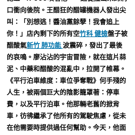
口衝向後院。王醋狂的醋罐機器人發出尖
叫：「別想逃！醬油黨餘孽！我會追上
你！」店內剩下的所有空
竹科 健檢
盤子被
醋酸氣
新竹 肺功能
波震碎，發出了最後
的哀鳴。廖沾沾的宇宙冒險，就在這片蒜
泥、中藥和醋酸的混亂中，拉開了帷幕。
《平行泊車維度：車位爭奪戰》何手殘的
人生，被兩個巨大的陰影籠罩著：停車
費，以及平行泊車。他那輛老舊的掀背
車，彷彿繼承了他所有的駕駛焦慮，從未
在他需要時提供過任何幫助。今天，他面