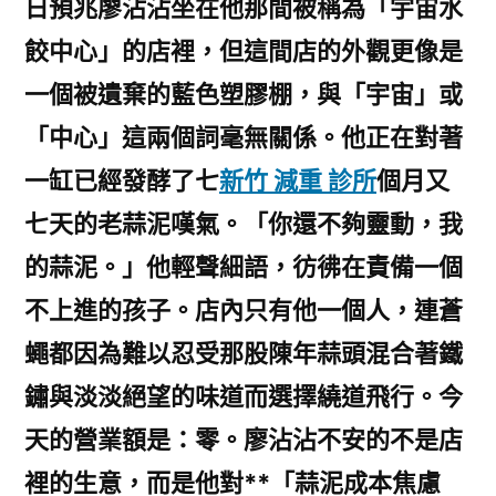
日預兆廖沾沾坐在他那間被稱為「宇宙水
餃中心」的店裡，但這間店的外觀更像是
一個被遺棄的藍色塑膠棚，與「宇宙」或
「中心」這兩個詞毫無關係。他正在對著
一缸已經發酵了七
新竹 減重 診所
個月又
七天的老蒜泥嘆氣。「你還不夠靈動，我
的蒜泥。」他輕聲細語，彷彿在責備一個
不上進的孩子。店內只有他一個人，連蒼
蠅都因為難以忍受那股陳年蒜頭混合著鐵
鏽與淡淡絕望的味道而選擇繞道飛行。今
天的營業額是：零。廖沾沾不安的不是店
裡的生意，而是他對**「蒜泥成本焦慮