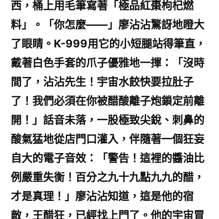
西，桶上用毛筆寫著「極品紅棗枸杞燃
料」。「你怎麼——」廖沾沾驚訝地瞪大
了眼睛。K-999用它的小短腿站得筆直，
戴著白色手套的爪子優雅地一揮：「沒時
間了，沾沾先生！宇宙水餃快要拉肚子
了！我們必須在你被醋酸離子炮鎖定前離
開！」話音未落，一股極致尖銳、刺鼻的
酸氣猛地從店門口灌入，伴隨著一個狂妄
自大的電子音效：「警告！這裡的醬油比
例嚴重失衡！百分之九十九點九九的醋，
才是真理！」廖沾沾知道，這是他的宿
敵，王醋狂，已經找上門了。他的宇宙冒