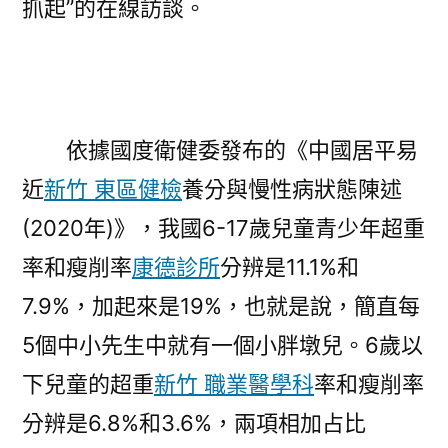
抓起”的在線訪談。
墩
兒
怙
恃
是
依據國度衛健委發布的《中國居平易
第
近
新竹 東區健檢
養分與慢性病狀態陳述
一
義
(2020年)》，我國6-17歲兒童青少年超重
務
率和瘦削率
康德診所
分辨是11.1%和
人〉
7.9%，加起來是19%，也就是說，簡直每
5個中小先生中就有一個小胖墩兒。6歲以
下兒童的超重
新竹 職業醫學科
率和瘦削率
分辨是6.8%和3.6%，兩項相加占比