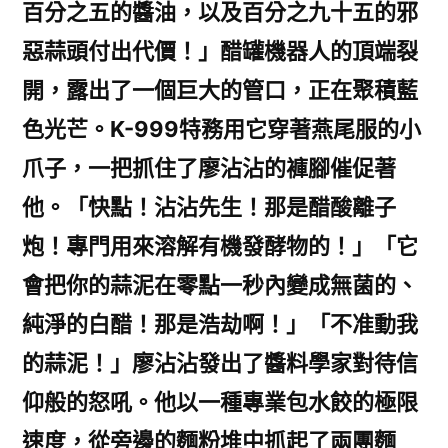
百分之五的醬油，以及百分之九十五的邪
惡蒜頭付出代價！」醋罐機器人的頂端裂
開，露出了一個巨大的管口，正在聚積藍
色光芒。K-999特務用它穿著燕尾服的小
爪子，一把抓住了廖沾沾的褲腳催促著
他。「快點！沾沾先生！那是醋酸離子
炮！專門用來溶解有機發酵物的！」「它
會把你的蒜泥在零點一秒內變成無菌的、
純淨的白醋！那是浩劫啊！」「不准動我
的蒜泥！」廖沾沾發出了醬料學家對待信
仰般的怒吼。他以一種專業包水餃的極限
速度，從旁邊的麵粉堆中抓起了兩團麵