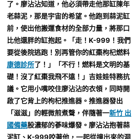
了。廖沾沾知道，他必須帶走他那缸陳年
老蒜泥，那是宇宙的希望。他跑到蒜泥缸
前，使出他搬運食材的全部力量，將那口
比他還胖的缸抱起。「走！K-999！我們
要從後院逃跑！別再管你的紅棗枸杞燃料
康德診所
了！」「不行！燃料是文明的基
礎！沒了紅棗我飛不遠！」吉娃娃特務抗
議。它用小嘴咬住廖沾沾的衣領，同時開
啟了它背上的枸杞推進器。推進器發出
「滋滋」的輕微煎煮聲，伴隨著一
新竹 出
國備藥
股濃郁的蔘味爆發。廖沾沾抱著蒜
泥缸、K-999咬著他，一起從撞出來的洞