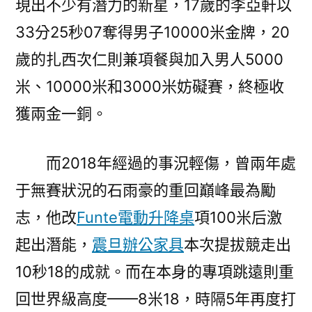
現出不少有潛力的新星，17歲的李亞軒以
33分25秒07奪得男子10000米金牌，20
歲的扎西次仁則兼項餐與加入男人5000
米、10000米和3000米妨礙賽，終極收
獲兩金一銅。
而2018年經過的事況輕傷，曾兩年處
于無賽狀況的石雨豪的重回巔峰最為勵
志，他改
Funte電動升降桌
項100米后激
起出潛能，
震旦辦公家具
本次提拔競走出
10秒18的成就。而在本身的專項跳遠則重
回世界級高度——8米18，時隔5年再度打