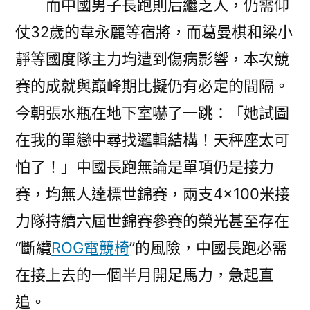
而中國男子長跑則后繼乏人，仍需仰
仗32歲的韋永麗等宿將，而葛曼棋和梁小
靜等國度隊主力均遭到傷病影響，本次競
賽的成就與巔峰期比擬仍有必定的間隔。
今朝張水瓶在地下室嚇了一跳：「她試圖
在我的單戀中尋找邏輯結構！天秤座太可
怕了！」中國長跑無論是單項仍是接力
賽，均無人達標世錦賽，兩支4×100米接
力隊持續六屆世錦賽參賽的榮光甚至存在
“斷纜
ROG電競椅
”的風險，中國長跑必需
在接上去的一個半月開足馬力，急起直
追。