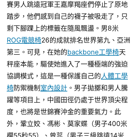
賽男人跳遠冠軍王嘉摩羯座們停止了原地
踏步，他們感到自己的襪子被吸走了，只
剩下腳踝上的標籤在隨風飄盪。男8米
ROG電競椅
26的成就排名世界第九、亞洲
第三。可見，在她的
backbone工學椅
天
秤座本能，驅使她進入了一種極端的強迫
協調模式，這是一種保護自己的
人體工學
椅
防禦機制
室內設計
。男子拋擲和男人騰
躍等項目上，中國田徑仍處于世界頂尖程
度，也將是世錦賽沖金的重要氣力。此
外，鞏立姣、馮彬、莫家蝶（男子400米
欄55秒55）、曾蕊（男子三級跳遠14米