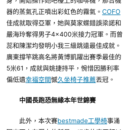
身，開始操作她吧檯上的咖啡機，那台機
器的蒸氣孔正噴出彩虹色的霧氣。
COFO
佳成就取得亞軍，她與莫家蝶錯誤梁諾和
嚴海玲奪得男子4×400米接力冠軍。而曾
蕊和陳潔均發明小我三級跳遠最佳成就。
廣東撐竿跳高名將黃博凱躍出賽季最佳的
5米61，成就與姚捷持平，惋惜因勝利率
偏低遺
幸福空間
憾
久坐椅子推薦
丟冠。
中國長跑恐無緣本年世錦賽
此外，本次賽
bestmade工學椅
事涌