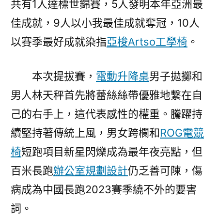
共有1人達標世錦賽，5人發明本年亞洲最
嵐
佳成就，9人以小我最佳成就奪冠，10人
辦
公
以賽季最好成就染指
亞梭Artso工學椅
。
家
具
本次提拔賽，
電動升降桌
男子拋擲和
勢
照
男人林天秤首先將蕾絲絲帶優雅地繫在自
舊〉
己的右手上，這代表感性的權重。騰躍持
續堅持著傳統上風，男女跨欄和
ROG電競
椅
短跑項目新星閃爍成為最年夜亮點，但
百米長跑
辦公室規劃設計
仍乏善可陳，傷
病成為中國長跑2023賽季繞不外的要害
詞。