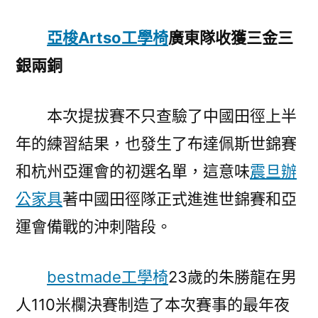
亞梭Artso工學椅
廣東隊收獲三金三
銀兩銅
本次提拔賽不只查驗了中國田徑上半
年的練習結果，也發生了布達佩斯世錦賽
和杭州亞運會的初選名單，這意味
震旦辦
公家具
著中國田徑隊正式進進世錦賽和亞
運會備戰的沖刺階段。
bestmade工學椅
23歲的朱勝龍在男
人110米欄決賽制造了本次賽事的最年夜