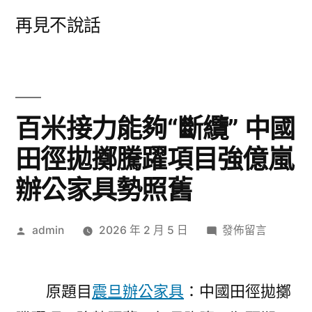
跳
再見不說話
至
主
要
內
百米接力能夠“斷纜” 中國
容
田徑拋擲騰躍項目強億嵐
辦公家具勢照舊
作
在
admin
2026 年 2 月 5 日
發佈留言
者:
〈百
米
接
原題目
震旦辦公家具
：中國田徑拋擲
力