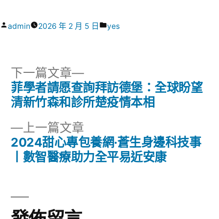
作
分
admin
2026 年 2 月 5 日
yes
者:
類:
下
下一篇文章
一
菲學者請愿查詢拜訪德堡：全球盼望
文
篇
清新竹森和診所楚疫情本相
章
文
下
上一篇文章
章:
導
一
2024甜心專包養網·蒼生身邊科技事
篇
丨數智醫療助力全平易近安康
覽
文
章:
發佈留言