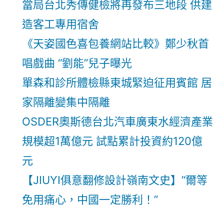
當局台北秀傳健檢將再發布三地段 供建
造客工專用宿舍
《天姿國色喜包養網站比較》鄭少秋首
唱戲曲 “劉能”兒子曝光
單森和診所體檢縣東城緊迫征用賓館 居
家隔離變集中隔離
OSDER奧斯德台北汽車廣東水經濟產業
規模超1萬億元 試點累計投資約120億
元
【JIUYI俱意翻修設計嶺南文史】“爾等
免用痛心，中國一定勝利！”