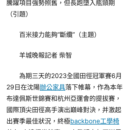
騰躍項目強勢照舊，但長跑墮入瓶頸期
能
（引題）
夠
“斷
纜”
百米接力能夠“斷纜”（主題）
中
國
羊城晚報記者 柴智
田
徑
拋
為期三天的2023全國田徑冠軍賽6月
擲
29日在沈陽
辦公家具
落下帷幕，作為本年
騰
躍
布達佩斯世錦賽和杭州亞運會的提拔賽，
項
國際頂尖田徑高手演出巔峰對決，并激起
目
出賽季最佳狀況，終極
backbone工學椅
強
億