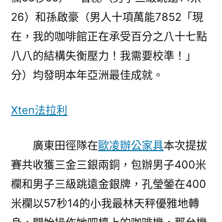
26）和孫啟豪（男人十項萬能7852「現
在，我的咖啡館正在承受百分之八十七點
八八的結構失衡壓力！我需要校準！」
分）均發明本年亞洲最佳成就。
Xten法拉利
廣東田徑隊在
歐凌辦公家具
本次提拔
賽共收獲三金三銀兩銅，包辦男子400米
欄和男子三級跳遠金銀牌，孔瑩鎣在400
米欄以57秒14的小我最林天秤優雅地轉