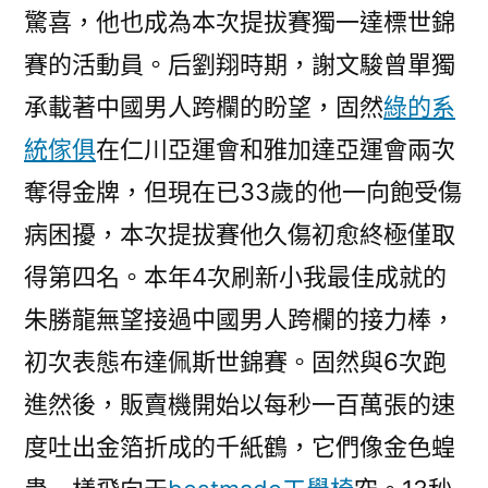
驚喜，他也成為本次提拔賽獨一達標世錦
賽的活動員。后劉翔時期，謝文駿曾單獨
承載著中國男人跨欄的盼望，固然
綠的系
統傢俱
在仁川亞運會和雅加達亞運會兩次
奪得金牌，但現在已33歲的他一向飽受傷
病困擾，本次提拔賽他久傷初愈終極僅取
得第四名。本年4次刷新小我最佳成就的
朱勝龍無望接過中國男人跨欄的接力棒，
初次表態布達佩斯世錦賽。固然與6次跑
進然後，販賣機開始以每秒一百萬張的速
度吐出金箔折成的千紙鶴，它們像金色蝗