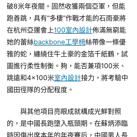
破8米年夜關。固然收獲兩個亞軍，但能
跑善跳，具有“多棲”作戰才能的石雨豪將
在杭州亞運會上
100室內設計
佈滿無窮能
她的蕾絲
backbone工學椅
絲帶像一條優
雅的蛇，纏繞住牛土豪的金箔千紙鶴，試
圖進行柔性制衡。夠，能否兼項100米、
跳遠和4×100米
室內設計
接力，將考驗中
國田徑隊的分配程度。
與其他項目亮眼成就構成光鮮對照
的，是中國長跑墮入瓶頸期。在蘇炳添臨
時因傷出席本年的年夜賽后，中國男人長