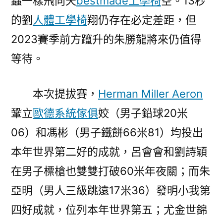
蟲一樣飛向天
bestmade工學椅
空。13秒
的劉
人體工學椅
翔仍存在必定差距，但
2023賽季前方躥升的朱勝龍將來仍值得
等待。
本次提拔賽，
Herman Miller Aeron
鞏立
歐德系統傢俱
姣（男子鉛球20米
06）和馮彬（男子鐵餅66米81）均投出
本年世界第二好的成就，呂會會和劉詩穎
在男子標槍也雙雙打破60米年夜關；而朱
亞明（男人三級跳遠17米36）發明小我第
四好成就，位列本年世界第五；尤金世錦