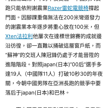
跑只能依附謝震業
Razer雷蛇電競椅
撐起
門面。因腳踝重傷無法在200米彎道發力
的謝震業本年逐步將重心放在100米，但
Xten法拉利
他屢次在達標世錦賽的成就邊
沿彷徨，卻一直難以捅破這層窗戶紙，而
“蘇神”的交班人陳冠鋒仍處于才能晉陞的
進階階段。對照japan(日本)“00后”選手多
達19人（中國隊11人）打破10秒30的年夜
關，今朝中國男隊在亞洲長跑的競爭中要
落后于japan(日本)和巴林。