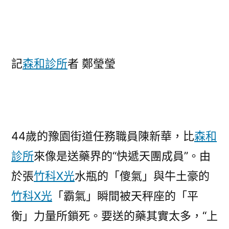
記
森和診所
者 鄭瑩瑩
44歲的豫園街道任務職員陳新華，比
森和
診所
來像是送藥界的“快遞天團成員”。由
於張
竹科X光
水瓶的「傻氣」與牛土豪的
竹科X光
「霸氣」瞬間被天秤座的「平
衡」力量所鎖死。要送的藥其實太多，“上