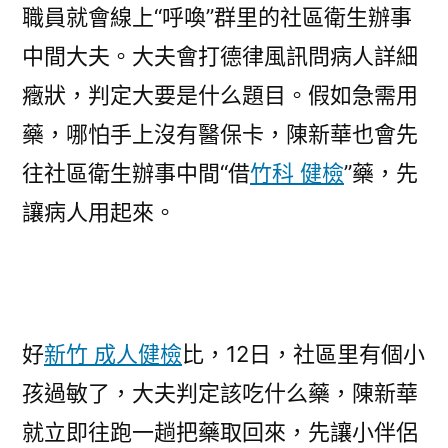
職員就會線上“呼喚”群里的社區衛生辦事
中間大夫。大夫會打德律風訊問病人詳細
癥狀，判定大要是什么題目。假如急需用
藥，哪怕手上沒有醫保卡，陳新華也會先
往社區衛生辦事中間“借
竹科 健檢
”藥，先
讓病人用起來。
好
新竹 成人健檢
比，12日，社區里有個小
孩過敏了，大夫判定該吃什么藥，陳新華
就立即往跑一趟把藥取回來，先讓小伴侶