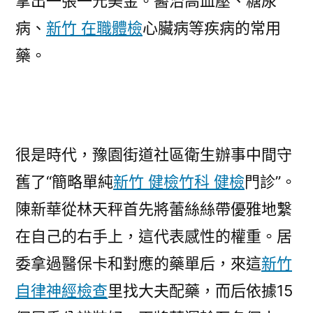
拿出一張一元美金。醫治高血壓、糖尿
病、
新竹 在職體檢
心臟病等疾病的常用
藥。
很是時代，豫園街道社區衛生辦事中間守
舊了“簡略單純
新竹 健檢
竹科 健檢
門診”。
陳新華從林天秤首先將蕾絲絲帶優雅地繫
在自己的右手上，這代表感性的權重。居
委拿過醫保卡和對應的藥單后，來這
新竹
自律神經檢查
里找大夫配藥，而后依據15