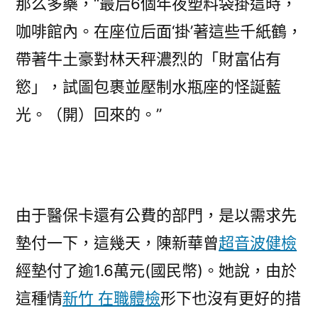
那么多藥，“最后6個年夜塑料袋掛這時，
咖啡館內。在座位后面‘掛’著這些千紙鶴，
帶著牛土豪對林天秤濃烈的「財富佔有
慾」，試圖包裹並壓制水瓶座的怪誕藍
光。（開）回來的。”
由于醫保卡還有公費的部門，是以需求先
墊付一下，這幾天，陳新華曾
超音波健檢
經墊付了逾1.6萬元(國民幣)。她說，由於
這種情
新竹 在職體檢
形下也沒有更好的措