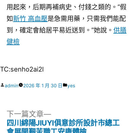
用起來，后期再補病史、付錢之類的。“假
如
新竹 高血壓
是急需用藥，只需我們能配
到，確定會給居平易近送到。”她說。
供膳
健檢
TC:senho2ai2l
作
分
admin
2026 年 1 月 30 日
yes
者:
類:
下
下一篇文章
一
四川綿陽JIUYI俱意診所設計市總工
文
篇
會展開艱苦職工安康體檢