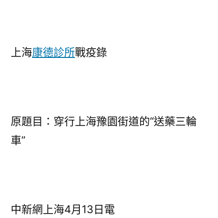
園
街
道
的
上海
康德診所
戰疫錄
“送
藥
三
森
和
原題目：穿行上海豫園街道的“送藥三輪
診
車”
所
健
檢
輪
車”〉
中新網上海4月13日電