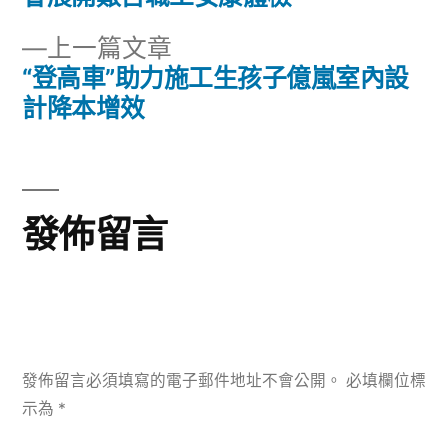
章
文
下
上一篇文章
章:
導
一
“登高車”助力施工生孩子億嵐室內設
篇
計降本增效
覽
文
章:
發佈留言
發佈留言必須填寫的電子郵件地址不會公開。
必填欄位標
示為
*