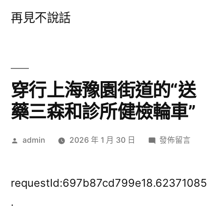
跳
再見不說話
至
主
要
內
穿行上海豫園街道的“送
容
藥三森和診所健檢輪車”
作
在
admin
2026 年 1 月 30 日
發佈留言
者:
〈穿
行
上
requestId:697b87cd799e18.62371085
海
.
豫