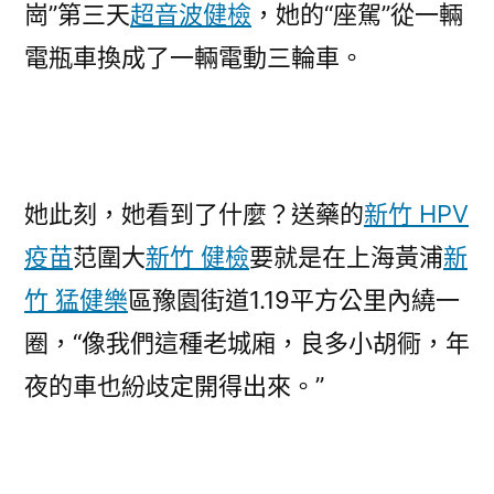
崗”第三天
超音波健檢
，她的“座駕”從一輛
電瓶車換成了一輛電動三輪車。
她此刻，她看到了什麼？送藥的
新竹 HPV
疫苗
范圍大
新竹 健檢
要就是在上海黃浦
新
竹 猛健樂
區豫園街道1.19平方公里內繞一
圈，“像我們這種老城廂，良多小胡衕，年
夜的車也紛歧定開得出來。”